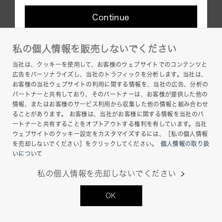
Cookies Policy
Continue
Terms of Use
Help
私の個人情報を販売しないでください
Site Map
当社は、クッキーを使用して、お客様のウェブサイトでのコンテンツと
In order to use this website comfortably, we use
広告をパーソナライズし、当社のトラフィックを分析します。当社は、
cookies. For cookie details please see our cookie
お客様の当社ウェブサイトの利用に関する情報を、当社の広告、分析の
policy.
パートナーと共有しており、そのパートナーは、お客様が提供した他の
Cookie Policy
情報、またはお客様のサービス利用から収集した他の情報と組み合わせ
ることがあります。 お客様は、当社がお客様に関する情報を当社のパ
ートナーと共有することをオプトアウトする権利を有しています。当社
ウェブサイトのクッキー設定をカスタマイズするには、［私の個人情報
を売却しないでください］をクリックしてください。
個人情報の取り扱
いについて
Copyright © Hamamatsu Photonics K.K. and its
affiliates. All Rights Reserved.
私の個人情報を売却しないでください
OK