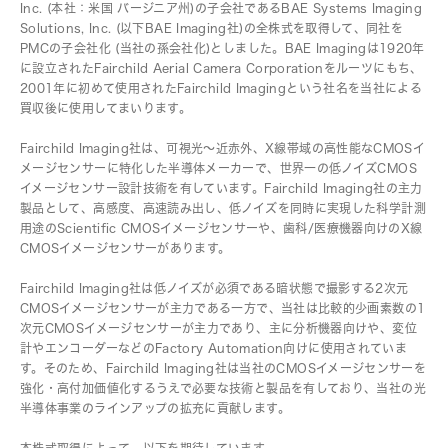
Inc. (本社：米国 バージニア州)の子会社であるBAE Systems Imaging
Solutions, Inc. (以下BAE Imaging社)の全株式を取得して、同社を
PMCの子会社化 (当社の孫会社化)としました。BAE Imagingは1920年
に設立されたFairchild Aerial Camera Corporationをルーツにもち、
2001年に初めて使用されたFairchild Imagingという社名を当社による
買収後に使用してまいります。
Fairchild Imaging社は、可視光～近赤外、X線帯域の高性能なCMOSイ
メージセンサーに特化した半導体メーカーで、世界一の低ノイズCMOS
イメージセンサー設計技術を有しています。Fairchild Imaging社の主力
製品として、高感度、高速読み出し、低ノイズを同時に実現した科学計測
用途のScientific CMOSイメージセンサーや、歯科/医療機器向けのX線
CMOSイメージセンサーがあります。
Fairchild Imaging社は低ノイズが必須である暗状態で撮影する2次元
CMOSイメージセンサーが主力である一方で、当社は比較的少画素数の1
次元CMOSイメージセンサーが主力であり、主に分析機器向けや、変位
計やエンコーダーなどのFactory Automation向けに使用されていま
す。そのため、Fairchild Imaging社は当社のCMOSイメージセンサーを
強化・高付加価値化するうえで必要な技術と製品を有しており、当社の光
半導体事業のラインアップの拡充に貢献します。