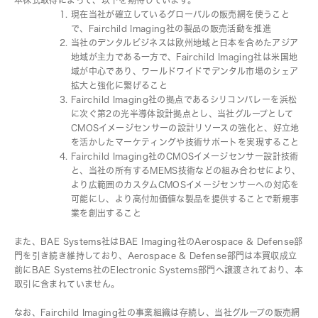
本株式取得によって、以下を期待しています。
現在当社が確立しているグローバルの販売網を使うこと
で、Fairchild Imaging社の製品の販売活動を推進
当社のデンタルビジネスは欧州地域と日本を含めたアジア
地域が主力である一方で、Fairchild Imaging社は米国地
域が中心であり、ワールドワイドでデンタル市場のシェア
拡大と強化に繋げること
Fairchild Imaging社の拠点であるシリコンバレーを浜松
に次ぐ第2の光半導体設計拠点とし、当社グループとして
CMOSイメージセンサーの設計リソースの強化と、好立地
を活かしたマーケティングや技術サポートを実現すること
Fairchild Imaging社のCMOSイメージセンサー設計技術
と、当社の所有するMEMS技術などの組み合わせにより、
より広範囲のカスタムCMOSイメージセンサーへの対応を
可能にし、より高付加価値な製品を提供することで新規事
業を創出すること
また、BAE Systems社はBAE Imaging社のAerospace & Defense部
門を引き続き維持しており、Aerospace & Defense部門は本買収成立
前にBAE Systems社のElectronic Systems部門へ譲渡されており、本
取引に含まれていません。
なお、Fairchild Imaging社の事業組織は存続し、当社グループの販売網