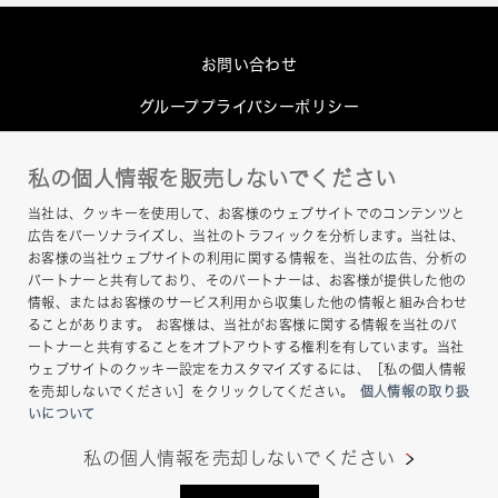
お問い合わせ
グループプライバシーポリシー
Cookieポリシー
私の個人情報を販売しないでください
このサイトについて
当社は、クッキーを使用して、お客様のウェブサイトでのコンテンツと
ヘルプ
広告をパーソナライズし、当社のトラフィックを分析します。当社は、
お客様の当社ウェブサイトの利用に関する情報を、当社の広告、分析の
サイトマップ
パートナーと共有しており、そのパートナーは、お客様が提供した他の
情報、またはお客様のサービス利用から収集した他の情報と組み合わせ
ることがあります。 お客様は、当社がお客様に関する情報を当社のパ
ートナーと共有することをオプトアウトする権利を有しています。当社
ウェブサイトのクッキー設定をカスタマイズするには、［私の個人情報
を売却しないでください］をクリックしてください。
個人情報の取り扱
いについて
私の個人情報を売却しないでください
Copyright © Hamamatsu Photonics K.K. and its