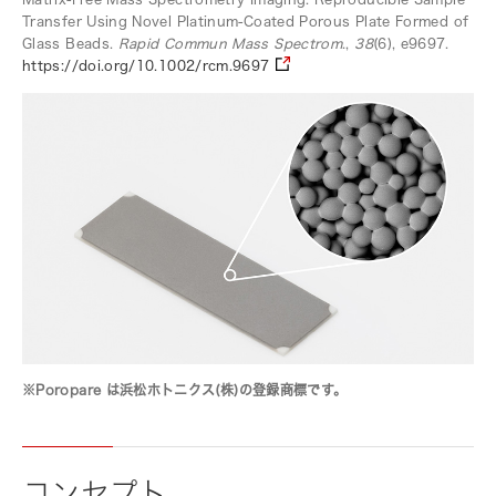
Transfer Using Novel Platinum-Coated Porous Plate Formed of
Glass Beads.
Rapid Commun Mass Spectrom
.,
38
(6), e9697.
https://doi.org/10.1002/rcm.9697
※Poropare は浜松ホトニクス(株)の登録商標です。
コンセプト