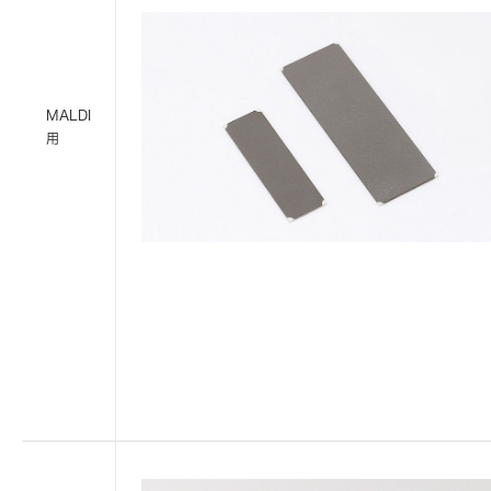
MALDI
用