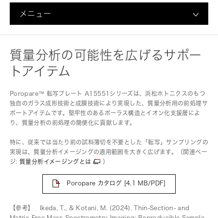
メニュー
質量分析の可能性を広げるサポー
トアイテム
Poropare™ 転写プレート A15551シリーズは、浜松ホトニクスのもつ
独自のガラス成形技術と成膜技術により実現した、質量分析用の前処理サ
ポートアイテムです。堅牢性のあるポーラス構造とイオン化支援層によ
り、質量分析の前処理の簡便化に貢献します。
特に、従来では当たり前の試料薄切を不要とした「転写」サンプリングの
実現は、質量分析イメージングの適用範囲を大きく広げます。（関連ペー
ジ:
質量分析イメージングとは
）
Poropare カタログ
[4.1 MB/PDF]
【参考】 Ikeda, T., & Kotani, M. (2024). Thin-Section- and
Matrix-Free Mass Spectrometry Imaging: Reproducible Sample