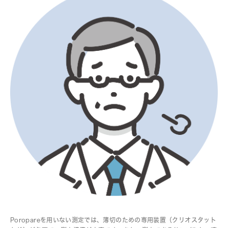
Poropareを用いない測定では、薄切のための専用装置（クリオスタット