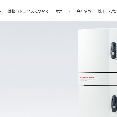
ン
浜松ホトニクスについて
サポート
会社情報
株主・投資
産業用機器
ライフサイエンス
生産終了品と推奨代替製品
株式情報
RoHS判定検索
拠点一覧
フォトダイオード
APD
計測
光通信
決定
MPPC (SiPM)・SPAD
光電子増倍管 (PMT
半導体
発光材料評価
事業内容
コーポレートガバナ
イメージセンサ
分光器・分光センサ
採用情報
ニュース・イベント情
財務ハイライト - 業績等の推移（連結
紫外線・炎センサ
放射線・X線センサ
ベース）
距離・位置センサ
テラヘルツセンサ