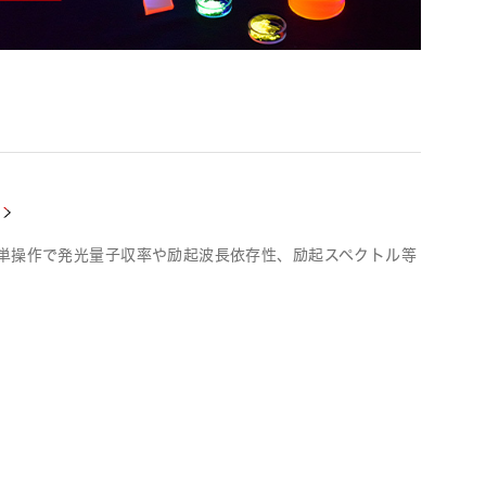
簡単操作で発光量子収率や励起波長依存性、励起スペクトル等