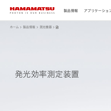
製品情報
アプリケーショ
製品情報トップ
アプリケーショントップ
サポートトップ
会社情報トップ
株主・投資家情報トップ
ホーム
製品情報
測光機器
デバイス/モジュール/アッセンブリ
メディカル
光センサ
お問い合わせ
浜松ホトニクス早わかり
資料・データ集
会社概要
IR カレンダー
光学製品
分析用機器
カメラ
CEマーキング表示製品検索
光源・線源
民生機器
発光効率測定装置
レーザ
トップメッセージ
天文
システム/装置
研究・開発について
サステナビリティ
個人投資家の皆様へ
IRライブラリ
製造工程支援機器
半導体製造関連機器
測光機器