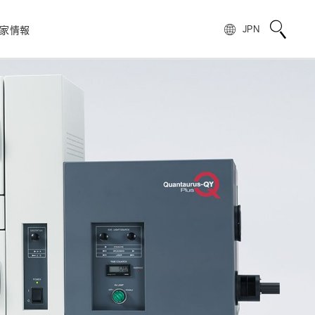
家情報
JPN
校正サービス
TOPメッセージ
電子公告
非破壊検査
フォトIC
用語説明
スピリッツ
自動車
製品情報のよくあるご質問
浜松ホトニクスの歩み
)
光電管
製品に関する注意事項とお願い
株主・投資家情報
量子技術
模倣品の注意
SNS公式アカウント一覧
ンス
赤外線センサ
UKCAマーキング制度への対応のお知らせ
報
電子・イオンセンサ