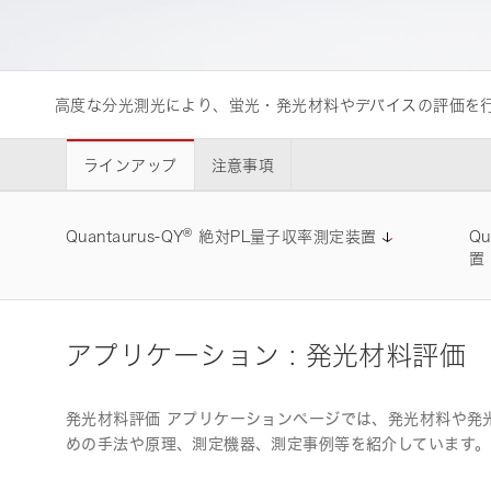
ライフサイエンス/メディカル関連機器
高度な分光測光により、蛍光・発光材料やデバイスの評価を
品質管理
浜松ホトニクス
います。
ラインアップ
注意事項
®
Quantaurus-QY
絶対PL量子収率測定装置
Q
置
アプリケーション : 発光材料評価
発光材料評価 アプリケーションページでは、発光材料や発
めの手法や原理、測定機器、測定事例等を紹介しています。