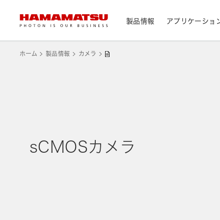
製品情報
アプリケーショ
製品情報トップ
アプリケーショントップ
サポートトップ
会社情報トップ
株主・投資家情報トップ
ホーム
製品情報
カメラ
デバイス/モジュール/アッセンブリ
メディカル
光センサ
お問い合わせ
浜松ホトニクス早わかり
資料・データ集
会社概要
IR カレンダー
光学製品
分析用機器
カメラ
CEマーキング表示製品検索
光源・線源
民生機器
sCMOSカメラ
レーザ
トップメッセージ
天文
システム/装置
研究・開発について
サステナビリティ
個人投資家の皆様へ
IRライブラリ
製造工程支援機器
半導体製造関連機器
測光機器