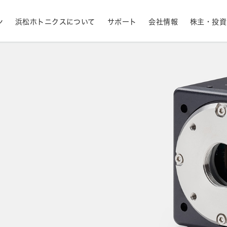
ン
浜松ホトニクスについて
サポート
会社情報
株主・投資
産業用機器
ライフサイエンス
生産終了品と推奨代替製品
株式情報
RoHS判定検索
拠点一覧
フォトダイオード
APD
計測
光通信
決定
MPPC (SiPM)・SPAD
光電子増倍管 (PMT
半導体
発光材料評価
事業内容
コーポレートガバナ
イメージセンサ
分光器・分光センサ
採用情報
ニュース・イベント情
財務ハイライト - 業績等の推移（連結
紫外線・炎センサ
放射線・X線センサ
ベース）
距離・位置センサ
テラヘルツセンサ