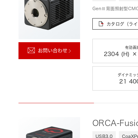
GenⅢ背面照射型C
カタログ（ライ
有効画
お問い合わせ
2304 (H) ×
ダイナミッ
21 400
ORCA-Fus
USB3.0
CoaXP