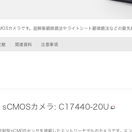
MOSカメラです。超解像顕微鏡法やライトシート顕微鏡法などの最先
は品質改善活動に積極的に取り組んで
文献
関連資料
注意事項
o sCMOSカメラ: C17440-20U
、背面照射型sCMOSセンサを搭載したエントリーモデルのカメラです。