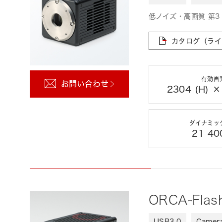
低ノイズ・高画質 第3 
カタログ（ライ
有効画
お問い合わせ
2304 (H) ×
ダイナミッ
21 400
ORCA-Fla
USB3.0
Camera