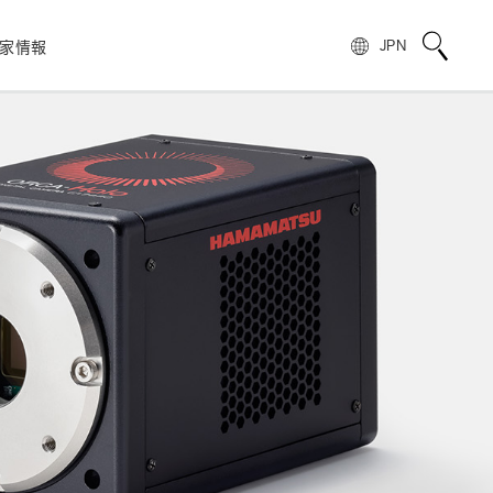
家情報
JPN
校正サービス
TOPメッセージ
電子公告
非破壊検査
フォトIC
用語説明
スピリッツ
自動車
製品情報のよくあるご質問
浜松ホトニクスの歩み
)
光電管
製品に関する注意事項とお願い
株主・投資家情報
量子技術
模倣品の注意
SNS公式アカウント一覧
ンス
赤外線センサ
UKCAマーキング制度への対応のお知らせ
報
電子・イオンセンサ