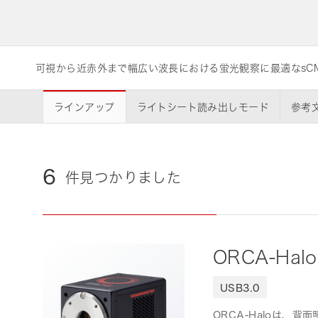
ライフサイエンス/メディカル関連機器
可視から近赤外まで幅広い波長における蛍光観察に最適なsC
品質管理
浜松ホトニクス
います。
ラインアップ
ライトシート読み出しモード
参考
6
件見つかりました
ORCA-Hal
USB3.0
ORCA-Haloは