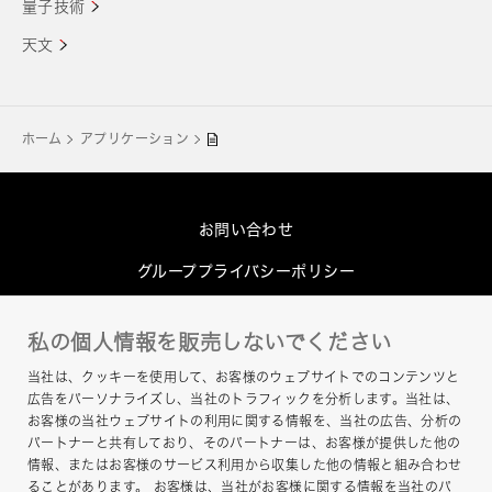
量子技術
天文
ホーム
アプリケーション
お問い合わせ
グループプライバシーポリシー
Cookieポリシー
私の個人情報を販売しないでください
このサイトについて
当社は、クッキーを使用して、お客様のウェブサイトでのコンテンツと
ヘルプ
広告をパーソナライズし、当社のトラフィックを分析します。当社は、
お客様の当社ウェブサイトの利用に関する情報を、当社の広告、分析の
サイトマップ
パートナーと共有しており、そのパートナーは、お客様が提供した他の
情報、またはお客様のサービス利用から収集した他の情報と組み合わせ
ることがあります。 お客様は、当社がお客様に関する情報を当社のパ