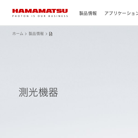
製品情報
アプリケーショ
製品情報トップ
アプリケーショントップ
サポートトップ
会社情報トップ
株主・投資家情報トップ
ホーム
製品情報
デバイス/モジュール/アッセンブリ
メディカル
光センサ
お問い合わせ
浜松ホトニクス早わかり
資料・データ集
会社概要
IR カレンダー
光学製品
分析用機器
カメラ
CEマーキング表示製品検索
光源・線源
民生機器
測光機器
レーザ
トップメッセージ
天文
システム/装置
研究・開発について
サステナビリティ
個人投資家の皆様へ
IRライブラリ
製造工程支援機器
半導体製造関連機器
測光機器