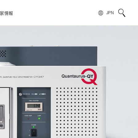
家情報
JPN
校正サービス
TOPメッセージ
電子公告
非破壊検査
フォトIC
用語説明
スピリッツ
自動車
製品情報のよくあるご質問
浜松ホトニクスの歩み
)
光電管
製品に関する注意事項とお願い
株主・投資家情報
量子技術
模倣品の注意
SNS公式アカウント一覧
ンス
赤外線センサ
UKCAマーキング制度への対応のお知らせ
報
電子・イオンセンサ