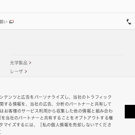
願い
光学製品
レーザ
測光機器
ンテンツと広告をパーソナライズし、当社のトラフィック
関する情報を、当社の広告、分析のパートナーと共有して
たはお客様のサービス利用から収集した他の情報と組み合わ
eポリシー
このサイトについて
ヘルプ
サイトマップ
報を当社のパートナーと共有することをオプトアウトする権
Rights Reserved.
タマイズするには、［私の個人情報を売却しないでくださ
て