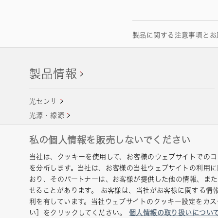
製品に関する注意事項とお
製品情報
光センサ
光源・線源
半導体製造関連機器
私の個人情報を販売しないでください
当社は、クッキーを使用して、お客様のウェブサイトでのコ
を分析します。当社は、お客様の当社ウェブサイトの利用に
おり、そのパートナーは、お客様が提供した他の情報、ま
お問い合わせ
グループプライバシーポリシー
Cooki
せることがあります。 お客様は、当社がお客様に関する情
Copyright © Hamamatsu Photonics K.K. and its affiliates. All 
利を有しています。当社ウェブサイトのクッキー設定をカス
い］をクリックしてください。
個人情報の取り扱いについ