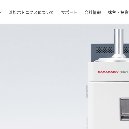
ン
浜松ホトニクスについて
サポート
会社情報
株主・投資
産業用機器
ライフサイエンス
生産終了品と推奨代替製品
株式情報
RoHS判定検索
拠点一覧
フォトダイオード
APD
計測
光通信
決定
MPPC (SiPM)・SPAD
光電子増倍管 (PMT
半導体
発光材料評価
事業内容
コーポレートガバナ
イメージセンサ
分光器・分光センサ
採用情報
ニュース・イベント情
財務ハイライト - 業績等の推移（連結
紫外線・炎センサ
放射線・X線センサ
ベース）
距離・位置センサ
テラヘルツセンサ