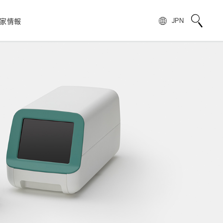
家情報
JPN
校正サービス
TOPメッセージ
電子公告
非破壊検査
フォトIC
用語説明
スピリッツ
自動車
製品情報のよくあるご質問
浜松ホトニクスの歩み
)
光電管
製品に関する注意事項とお願い
株主・投資家情報
量子技術
模倣品の注意
SNS公式アカウント一覧
ンス
赤外線センサ
UKCAマーキング制度への対応のお知らせ
報
電子・イオンセンサ