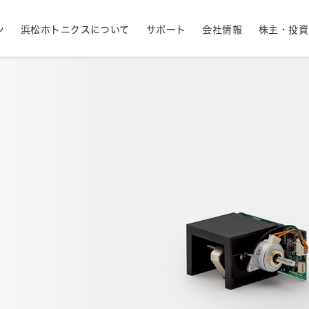
ン
浜松ホトニクスについて
サポート
会社情報
株主・投資
産業用機器
ライフサイエンス
生産終了品と推奨代替製品
株式情報
RoHS判定検索
拠点一覧
フォトダイオード
APD
計測
光通信
決定
MPPC (SiPM)・SPAD
光電子増倍管 (PMT
半導体
発光材料評価
事業内容
コーポレートガバナ
イメージセンサ
分光器・分光センサ
採用情報
ニュース・イベント情
財務ハイライト - 業績等の推移（連結
紫外線・炎センサ
放射線・X線センサ
ベース）
距離・位置センサ
テラヘルツセンサ