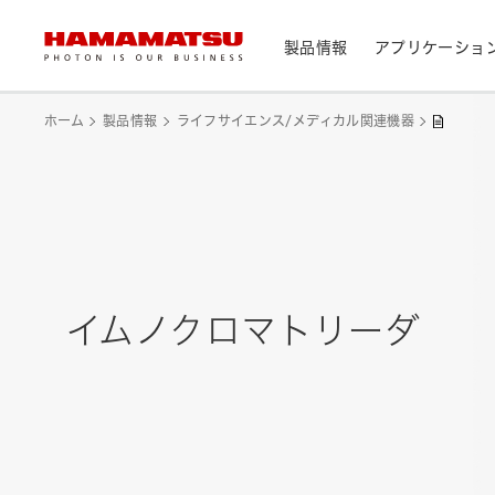
製品情報
アプリケーショ
製品情報トップ
アプリケーショントップ
サポートトップ
会社情報トップ
株主・投資家情報トップ
ホーム
製品情報
ライフサイエンス/メディカル関連機器
デバイス/モジュール/アッセンブリ
メディカル
光センサ
お問い合わせ
浜松ホトニクス早わかり
資料・データ集
会社概要
IR カレンダー
光学製品
分析用機器
カメラ
CEマーキング表示製品検索
光源・線源
民生機器
イムノクロマトリーダ
レーザ
トップメッセージ
天文
システム/装置
研究・開発について
サステナビリティ
個人投資家の皆様へ
IRライブラリ
製造工程支援機器
半導体製造関連機器
測光機器