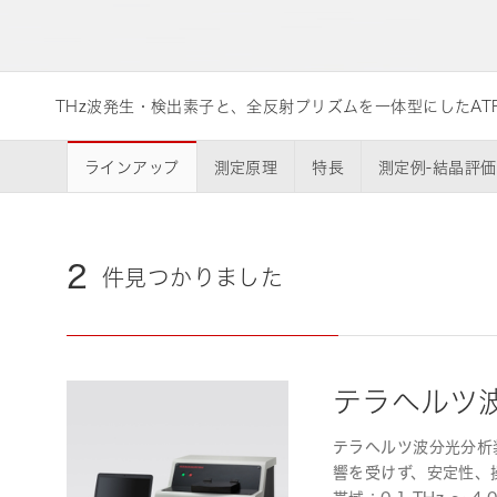
ライフサイエンス/メディカル関連機器
THz波発生・検出素子と、全反射プリズムを一体型にしたAT
品質管理
浜松ホトニクス
います。
ラインアップ
測定原理
特長
測定例-結晶評価
2
件見つかりました
テラヘルツ波分
テラヘルツ波分光分析
響を受けず、安定性、