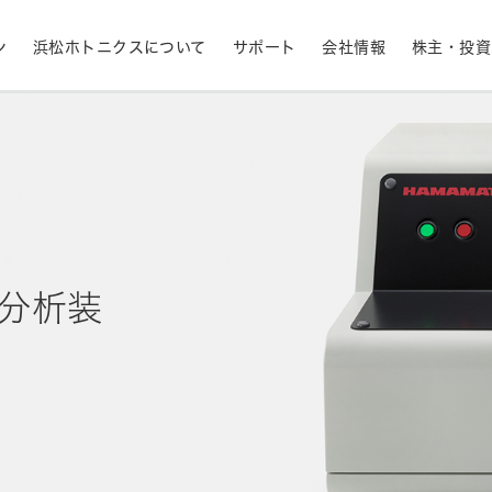
ン
浜松ホトニクスについて
サポート
会社情報
株主・投資
産業用機器
ライフサイエンス
生産終了品と推奨代替製品
株式情報
RoHS判定検索
拠点一覧
フォトダイオード
APD
計測
光通信
決定
MPPC (SiPM)・SPAD
光電子増倍管 (PMT
光分析装
半導体
発光材料評価
事業内容
コーポレートガバナ
イメージセンサ
分光器・分光センサ
採用情報
ニュース・イベント情
財務ハイライト - 業績等の推移（連結
紫外線・炎センサ
放射線・X線センサ
ベース）
距離・位置センサ
テラヘルツセンサ