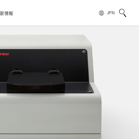
家情報
JPN
校正サービス
TOPメッセージ
電子公告
非破壊検査
フォトIC
用語説明
スピリッツ
自動車
製品情報のよくあるご質問
浜松ホトニクスの歩み
)
光電管
製品に関する注意事項とお願い
株主・投資家情報
量子技術
模倣品の注意
SNS公式アカウント一覧
ンス
赤外線センサ
UKCAマーキング制度への対応のお知らせ
報
電子・イオンセンサ