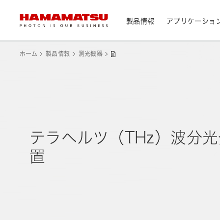
製品情報
アプリケーショ
製品情報トップ
アプリケーショントップ
サポートトップ
会社情報トップ
株主・投資家情報トップ
ホーム
製品情報
測光機器
デバイス/モジュール/アッセンブリ
メディカル
光センサ
お問い合わせ
浜松ホトニクス早わかり
資料・データ集
会社概要
IR カレンダー
光学製品
分析用機器
カメラ
CEマーキング表示製品検索
テラヘルツ（THz）波分
光源・線源
民生機器
レーザ
トップメッセージ
置
天文
システム/装置
研究・開発について
サステナビリティ
個人投資家の皆様へ
IRライブラリ
製造工程支援機器
半導体製造関連機器
測光機器