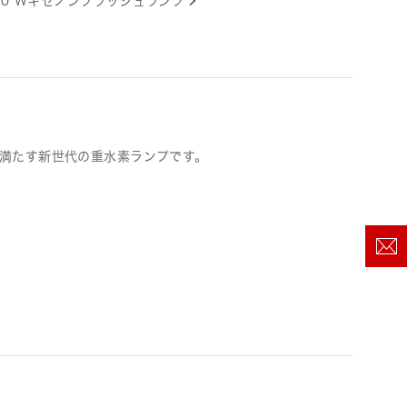
20 Wキセノンフラッシュランプ
満たす新世代の重水素ランプです。