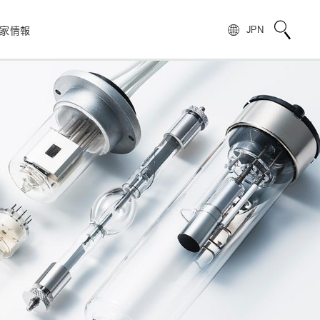
家情報
JPN
校正サービス
TOPメッセージ
電子公告
非破壊検査
フォトIC
用語説明
スピリッツ
自動車
製品情報のよくあるご質問
浜松ホトニクスの歩み
)
光電管
製品に関する注意事項とお願い
株主・投資家情報
量子技術
模倣品の注意
SNS公式アカウント一覧
ンス
赤外線センサ
UKCAマーキング制度への対応のお知らせ
報
電子・イオンセンサ