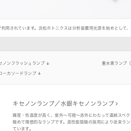
で利用されています。浜松ホトニクスは分析装置用光源を始めとして、
は品質改善活動に積極的に取り組んで
セノンフラッシュランプ
重水素ランプ（
ローカソードランプ
キセノンランプ／水銀キセノンランプ
輝度・色温度が高く、紫外～可視～赤外にわたって連続スペク
極めて理想的なランプです。高性能陰極の採用により従来ラン
ています。