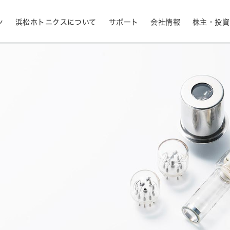
ン
浜松ホトニクスについて
サポート
会社情報
株主・投資
産業用機器
ライフサイエンス
生産終了品と推奨代替製品
株式情報
RoHS判定検索
拠点一覧
フォトダイオード
APD
計測
光通信
決定
MPPC (SiPM)・SPAD
光電子増倍管 (PMT
半導体
発光材料評価
事業内容
コーポレートガバナ
イメージセンサ
分光器・分光センサ
採用情報
ニュース・イベント情
財務ハイライト - 業績等の推移（連結
紫外線・炎センサ
放射線・X線センサ
ベース）
距離・位置センサ
テラヘルツセンサ