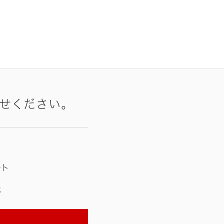
せください。
ート
他