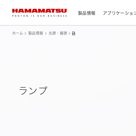
製品情報
アプリケーショ
製品情報トップ
アプリケーショントップ
サポートトップ
会社情報トップ
株主・投資家情報トップ
ホーム
製品情報
光源・線源
デバイス/モジュール/アッセンブリ
メディカル
光センサ
お問い合わせ
浜松ホトニクス早わかり
資料・データ集
会社概要
IR カレンダー
光学製品
分析用機器
カメラ
CEマーキング表示製品検索
光源・線源
民生機器
ランプ
レーザ
トップメッセージ
天文
システム/装置
研究・開発について
サステナビリティ
個人投資家の皆様へ
IRライブラリ
製造工程支援機器
半導体製造関連機器
測光機器