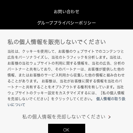
お問い合わせ
グループプライバシーポリシー
Cookieポリシー
私の個人情報を販売しないでください
このサイトについて
当社は、クッキーを使用して、お客様のウェブサイトでのコンテンツと
ヘルプ
広告をパーソナライズし、当社のトラフィックを分析します。当社は、
お客様の当社ウェブサイトの利用に関する情報を、当社の広告、分析の
サイトマップ
パートナーと共有しており、そのパートナーは、お客様が提供した他の
情報、またはお客様のサービス利用から収集した他の情報と組み合わせ
ることがあります。 お客様は、当社がお客様に関する情報を当社のパ
ートナーと共有することをオプトアウトする権利を有しています。当社
ウェブサイトのクッキー設定をカスタマイズするには、［私の個人情報
を売却しないでください］をクリックしてください。
個人情報の取り扱
いについて
私の個人情報を売却しないでください
Copyright © Hamamatsu Photonics K.K. and its
OK
affiliates. All Rights Reserved.