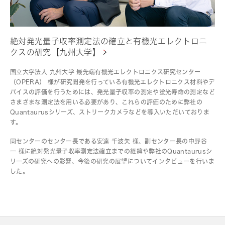
絶対発光量子収率測定法の確立と有機光エレクトロニ
クスの研究【九州大学】
国立大学法人 九州大学 最先端有機光エレクトロニクス研究センター
（OPERA） 様が研究開発を行っている有機光エレクトロニクス材料やデ
バイスの評価を行うためには、発光量子収率の測定や蛍光寿命の測定など
さまざまな測定法を用いる必要があり、これらの評価のために弊社の
Quantaurusシリーズ、ストリークカメラなどを導入いただいておりま
す。
同センターのセンター長である安達 千波矢 様、副センター長の中野谷
一 様に絶対発光量子収率測定法確立までの経緯や弊社のQuantaurusシ
リーズの研究への影響、今後の研究の展望についてインタビューを行いま
した。