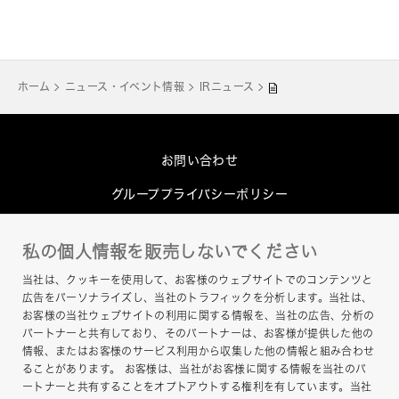
ホーム
ニュース・イベント情報
IRニュース
お問い合わせ
グループプライバシーポリシー
Cookieポリシー
私の個人情報を販売しないでください
このサイトについて
当社は、クッキーを使用して、お客様のウェブサイトでのコンテンツと
ヘルプ
広告をパーソナライズし、当社のトラフィックを分析します。当社は、
お客様の当社ウェブサイトの利用に関する情報を、当社の広告、分析の
サイトマップ
パートナーと共有しており、そのパートナーは、お客様が提供した他の
情報、またはお客様のサービス利用から収集した他の情報と組み合わせ
ることがあります。 お客様は、当社がお客様に関する情報を当社のパ
ートナーと共有することをオプトアウトする権利を有しています。当社