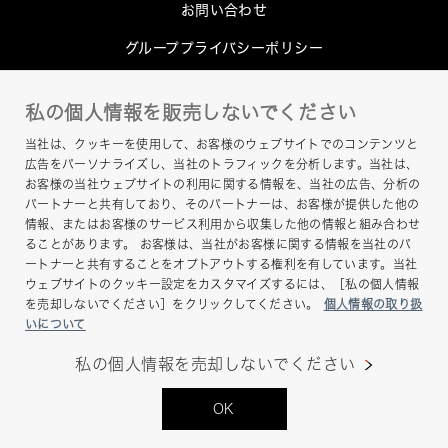
お問い合わせ
グループプライバシーポリシー
Cookieポリシー
私の個人情報を販売しないでください
このサイトについて
当社は、クッキーを使用して、お客様のウェブサイトでのコンテンツと
ヘルプ
広告をパーソナライズし、当社のトラフィックを分析します。当社は、
お客様の当社ウェブサイトの利用に関する情報を、当社の広告、分析の
サイトマップ
パートナーと共有しており、そのパートナーは、お客様が提供した他の
情報、またはお客様のサービス利用から収集した他の情報と組み合わせ
ることがあります。 お客様は、当社がお客様に関する情報を当社のパ
ートナーと共有することをオプトアウトする権利を有しています。当社
ウェブサイトのクッキー設定をカスタマイズするには、［私の個人情報
を売却しないでください］をクリックしてください。
個人情報の取り扱
いについて
私の個人情報を売却しないでください
Copyright © Hamamatsu Photonics K.K. and its
OK
affiliates. All Rights Reserved.