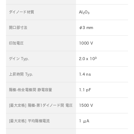
ダイノード材質
Al
O
2
3
開口部寸法
φ3 mm
印加電圧
1000 V
3
ゲイン Typ.
2.0 x 10
上昇時間 Typ.
1.4 ns
陽極-他全電極間 静電容量
1.1 pF
[最大定格] 陽極-第1ダイノード間 電圧
1500 V
[最大定格] 平均陽極電流
1 μA