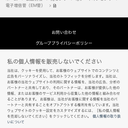
電子増倍管（EM管）
お問い合わせ
グループプライバシーポリシー
Cookieポリシー
私の個人情報を販売しないでください
このサイトについて
当社は、クッキーを使用して、お客様のウェブサイトでのコンテンツと
ヘルプ
広告をパーソナライズし、当社のトラフィックを分析します。当社は、
お客様の当社ウェブサイトの利用に関する情報を、当社の広告、分析の
サイトマップ
パートナーと共有しており、そのパートナーは、お客様が提供した他の
情報、またはお客様のサービス利用から収集した他の情報と組み合わせ
ることがあります。 お客様は、当社がお客様に関する情報を当社のパ
ートナーと共有することをオプトアウトする権利を有しています。当社
ウェブサイトのクッキー設定をカスタマイズするには、［私の個人情報
を売却しないでください］をクリックしてください。
個人情報の取り扱
いについて