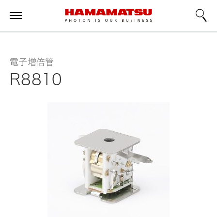
電子増倍管
R8810