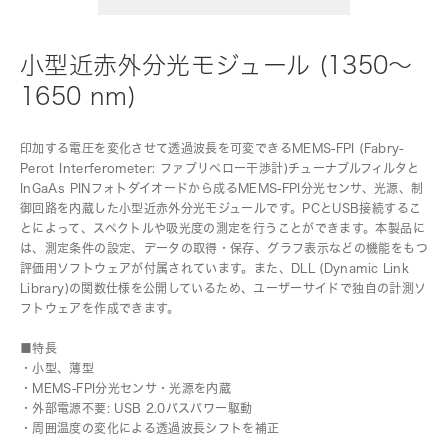
小型近赤外分光モジュール (1350～
1650 nm)
印加する電圧を変化させて透過波長を可変できるMEMS-FPI (Fabry-
Perot Interferometer: ファブリペロー干渉計)チューナブルフィルタと
InGaAs PINフォトダイオードから成るMEMS-FPI分光センサ、光源、制
御回路を内蔵した小型近赤外分光モジュールです。PCとUSB接続するこ
とによって、スペクトルや吸光度の測定を行うことができます。本製品に
は、測定条件の設定、データの取得・保存、グラフ表示などの機能をもつ
評価用ソフトウェアが付属されています。また、DLL (Dynamic Link
Library)の関数仕様を公開しているため、ユーザーサイドで独自の計測ソ
フトウェアを作成できます。
■特長
・小型、薄型
・MEMS-FPI分光センサ・光源を内蔵
・外部電源不要: USB 2.0バスパワー駆動
・周囲温度の変化による透過波長シフトを補正