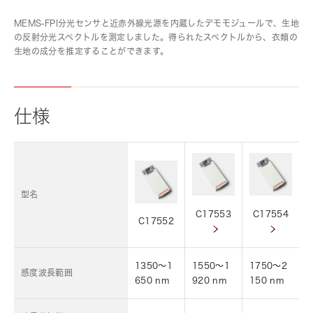
MEMS-FPI分光センサと近赤外線光源を内蔵したデモモジュールで、生地
の反射分光スペクトルを測定しました。得られたスペクトルから、衣類の
生地の成分を推定することができます。
仕様
型名
C17553
C17554
C17552
1350～1
1550～1
1750～2
感度波長範囲
650 nm
920 nm
150 nm