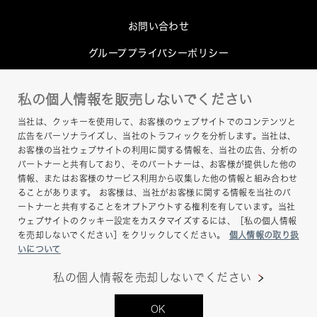
お問い合わせ
グループプライバシーポリシー
Cookieポリシー
私の個人情報を販売しないでください
このサイトについて
当社は、クッキーを使用して、お客様のウェブサイトでのコンテンツと
ヘルプ
広告をパーソナライズし、当社のトラフィックを分析します。当社は、
お客様の当社ウェブサイトの利用に関する情報を、当社の広告、分析の
サイトマップ
パートナーと共有しており、そのパートナーは、お客様が提供した他の
情報、またはお客様のサービス利用から収集した他の情報と組み合わせ
ることがあります。 お客様は、当社がお客様に関する情報を当社のパ
ートナーと共有することをオプトアウトする権利を有しています。当社
ウェブサイトのクッキー設定をカスタマイズするには、［私の個人情報
を売却しないでください］をクリックしてください。
個人情報の取り扱
いについて
私の個人情報を売却しないでください
Copyright © Hamamatsu Photonics K.K. and its
OK
affiliates. All Rights Reserved.