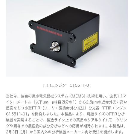
FTIRエンジン C15511-01
当社は、独自の微小電気機械システム（MEMS）技術を用い、波長1.1マ
イクロメートル（以下µm、µは百万分の1）から2.5µmの近赤外光に高い
感度をもつ小型FTIR（フーリエ変換赤外分光法）分光器「FTIRエンジン
C15511-01」を開発しました。本製品により、可搬サイズのFTIR分析
装置を実現することで、製造ライン上での薬品のリアルタイムモニタリン
グや圃場での農産物の成分分析などへの応用が期待されます。本製品は、
2月3日（月）から国内外の分析装置メーカーに向け受注を開始します。