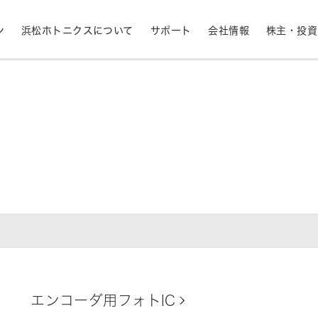
ン
浜松ホトニクスについて
サポート
会社情報
株主・投資
産業用機器
ライフサイエンス
生産終了品と推奨代替製品
株式情報
RoHS判定検索
拠点一覧
フォトダイオード
APD
計測
光通信
決定
MPPC (SiPM)・SPAD
光電子増倍管 (PMT
半導体
発光材料評価
事業内容
コーポレートガバナ
イメージセンサ
分光器・分光センサ
採用情報
ニュース・イベント情
財務ハイライト - 業績等の推移（連結
紫外線・炎センサ
放射線・X線センサ
ベース）
エンコーダ用フォトIC
距離・位置センサ
テラヘルツセンサ