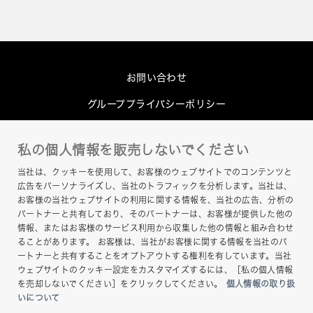
お問い合わせ
グループプライバシーポリシー
Cookieポリシー
私の個人情報を販売しないでください
このサイトについて
当社は、クッキーを使用して、お客様のウェブサイトでのコンテンツと
ヘルプ
広告をパーソナライズし、当社のトラフィックを分析します。当社は、
お客様の当社ウェブサイトの利用に関する情報を、当社の広告、分析の
サイトマップ
パートナーと共有しており、そのパートナーは、お客様が提供した他の
情報、またはお客様のサービス利用から収集した他の情報と組み合わせ
ることがあります。 お客様は、当社がお客様に関する情報を当社のパ
ートナーと共有することをオプトアウトする権利を有しています。当社
ウェブサイトのクッキー設定をカスタマイズするには、［私の個人情報
を売却しないでください］をクリックしてください。
個人情報の取り扱
いについて