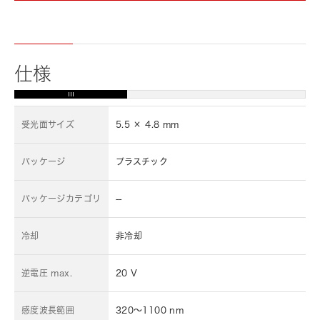
仕様
受光面サイズ
5.5 × 4.8 mm
パッケージ
プラスチック
パッケージカテゴリ
--
冷却
非冷却
逆電圧 max.
20 V
感度波長範囲
320～1100 nm