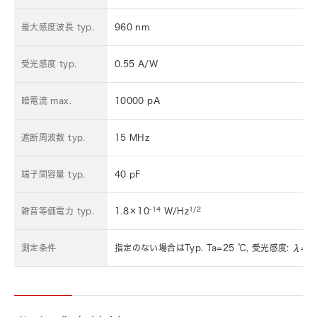
最大感度波長 typ.
960 nm
受光感度 typ.
0.55 A/W
暗電流 max.
10000 pA
遮断周波数 typ.
15 MHz
端子間容量 typ.
40 pF
-14
1/2
雑音等価電力 typ.
1.8×10
W/Hz
測定条件
指定のない場合はTyp. Ta=25 ℃, 受光感度: λ=78