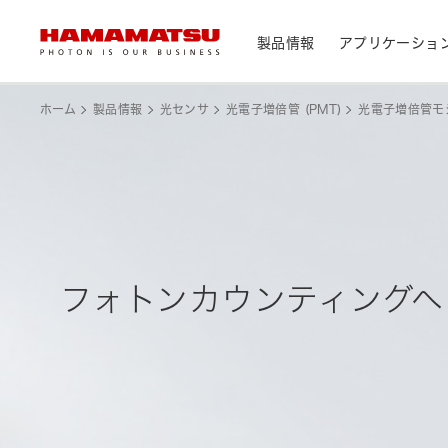
製品情報
アプリケーショ
製品情報トップ
アプリケーショントップ
サポートトップ
会社情報トップ
株主・投資家情報トップ
ホーム
製品情報
光センサ
光電子増倍管 (PMT)
光電子増倍管モ
デバイス/モジュール/アッセンブリ
メディカル
光センサ
お問い合わせ
浜松ホトニクス早わかり
資料・データ集
会社概要
IR カレンダー
光学製品
分析用機器
カメラ
CEマーキング表示製品検索
光源・線源
民生機器
フォトンカウンティングヘ
レーザ
トップメッセージ
天文
システム/装置
研究・開発について
サステナビリティ
個人投資家の皆様へ
IRライブラリ
製造工程支援機器
半導体製造関連機器
測光機器