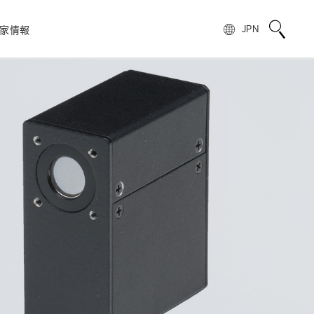
家情報
JPN
校正サービス
TOPメッセージ
電子公告
非破壊検査
フォトIC
用語説明
スピリッツ
自動車
製品情報のよくあるご質問
浜松ホトニクスの歩み
)
光電管
製品に関する注意事項とお願い
株主・投資家情報
量子技術
模倣品の注意
SNS公式アカウント一覧
ンス
赤外線センサ
UKCAマーキング制度への対応のお知らせ
報
電子・イオンセンサ