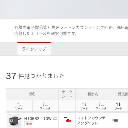
ライフサイエンス/メディカル関連機器
各種光電子増倍管と高速フォトンカウンティング回路、高圧電
品質管理
内蔵したシリーズを選択可能です。
浜松ホトニクス
います。
ラインアップ
37
件見つかりました
データ
型名
製品名
受光
シート
ソート
フィルタ
ソート
フィルタ
ソート
フォトンカウンテ
H10682-110W
円形
ィングヘッド