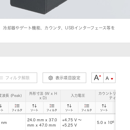
、冷却器やゲート機能、カウンタ、USBインターフェース等を
フィルタ解除
表示項目設定
外形寸法 (W x H
カウントリニアリ
波長 (Peak)
入力電圧
x D)
ティ
ート
フィルタ
ソート
フィルタ
ソート
フィルタ
ソート
フィルタ
24.0 mm x 37.0
+4.75 V ～
6
-1
 nm
5.0 x 10
s
mm x 47.0 mm
+5.25 V