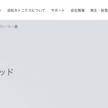
ン
浜松ホトニクスについて
サポート
会社情報
株主・投資
ジュール
産業用機器
ライフサイエンス
生産終了品と推奨代替製品
株式情報
RoHS判定検索
拠点一覧
フォトダイオード
APD
計測
光通信
決定
MPPC (SiPM)・SPAD
光電子増倍管 (PMT
半導体
発光材料評価
ッド
事業内容
コーポレートガバナ
イメージセンサ
分光器・分光センサ
採用情報
ニュース・イベント情
財務ハイライト - 業績等の推移（連結
紫外線・炎センサ
放射線・X線センサ
ベース）
距離・位置センサ
テラヘルツセンサ