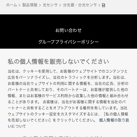
ホーム
製品情報
光センサ
分光器・分光センサ
お問い合わせ
グループプライバシーポリシー
Cookieポリシー
私の個人情報を販売しないでください
このサイトについて
当社は、クッキーを使用して、お客様のウェブサイトでのコンテンツと
ヘルプ
広告をパーソナライズし、当社のトラフィックを分析します。当社は、
お客様の当社ウェブサイトの利用に関する情報を、当社の広告、分析の
サイトマップ
パートナーと共有しており、そのパートナーは、お客様が提供した他の
情報、またはお客様のサービス利用から収集した他の情報と組み合わせ
ることがあります。 お客様は、当社がお客様に関する情報を当社のパ
ートナーと共有することをオプトアウトする権利を有しています。当社
ウェブサイトのクッキー設定をカスタマイズするには、［私の個人情報
を売却しないでください］をクリックしてください。
個人情報の取り扱
いについて