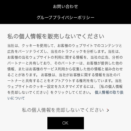
お問い合わせ
グループプライバシーポリシー
Cookieポリシー
私の個人情報を販売しないでください
このサイトについて
当社は、クッキーを使用して、お客様のウェブサイトでのコンテンツと
ヘルプ
広告をパーソナライズし、当社のトラフィックを分析します。当社は、
お客様の当社ウェブサイトの利用に関する情報を、当社の広告、分析の
サイトマップ
パートナーと共有しており、そのパートナーは、お客様が提供した他の
情報、またはお客様のサービス利用から収集した他の情報と組み合わせ
ることがあります。 お客様は、当社がお客様に関する情報を当社のパ
ートナーと共有することをオプトアウトする権利を有しています。当社
ウェブサイトのクッキー設定をカスタマイズするには、［私の個人情報
を売却しないでください］をクリックしてください。
個人情報の取り扱
いについて
私の個人情報を売却しないでください
Copyright © Hamamatsu Photonics K.K. and its
OK
affiliates. All Rights Reserved.