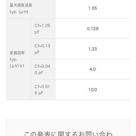
最大感度波長
1.55
typ. (μm)
Cf=1.25
0.128
pF
Cf=0.13
1.23
pF
変換効率
typ.
-
(μV/e
)
Cf=0.04
4.0
0 pF
Cf=0.01
10.0
6 pF
この発表に関するお問い合わ