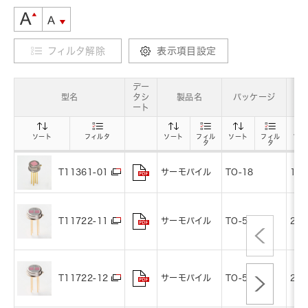
フィルタ解除
表示項目設定
デー
型名
タシ
製品名
パッケージ
ート
ソート
フィルタ
ソート
フィル
ソート
フィル
ソー
タ
タ
サーモパイル
TO-18
1
T11361-01
サーモパイル
TO-5
2
T11722-11
サーモパイル
TO-5
2
T11722-12