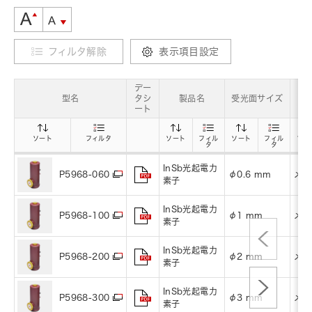
フィルタ解除
表示項目設定
デー
型名
タシ
製品名
受光面サイズ
パ
ート
ソート
フィルタ
ソート
フィル
ソート
フィル
ソー
タ
タ
InSb光起電力
φ0.6 mm
メタ
P5968-060
素子
InSb光起電力
φ1 mm
メタ
P5968-100
素子
InSb光起電力
φ2 mm
メタ
P5968-200
素子
InSb光起電力
φ3 mm
メタ
P5968-300
素子