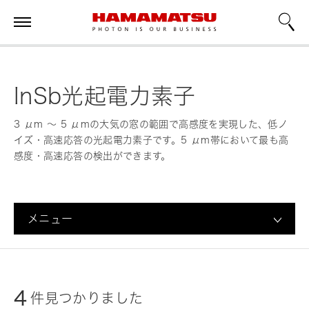
InSb光起電力素子
3 μm ～ 5 μmの大気の窓の範囲で高感度を実現した、低ノ
イズ・高速応答の光起電力素子です。5 μm帯において最も高
感度・高速応答の検出ができます。
メニュー
4
件見つかりました