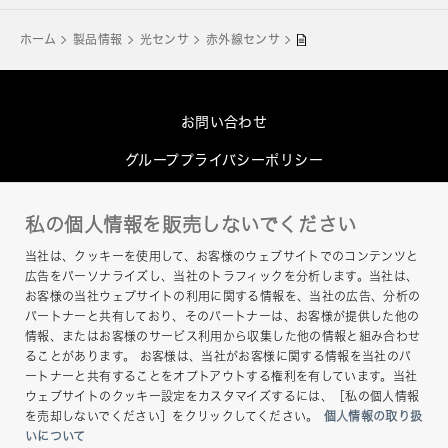
ホーム
製品情報
光センサ
赤外線センサ
お問い合わせ
グループプライバシーポリシー
Cookieポリシー
私の個人情報を販売しないでください
このサイトについて
当社は、クッキーを使用して、お客様のウェブサイトでのコンテンツと
ヘルプ
広告をパーソナライズし、当社のトラフィックを分析します。当社は、
お客様の当社ウェブサイトの利用に関する情報を、当社の広告、分析の
サイトマップ
パートナーと共有しており、そのパートナーは、お客様が提供した他の
情報、またはお客様のサービス利用から収集した他の情報と組み合わせ
ることがあります。 お客様は、当社がお客様に関する情報を当社のパ
ートナーと共有することをオプトアウトする権利を有しています。当社
ウェブサイトのクッキー設定をカスタマイズするには、［私の個人情報
を売却しないでください］をクリックしてください。
個人情報の取り扱
いについて