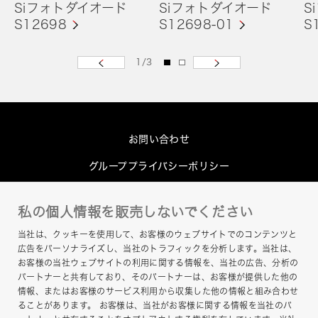
Siフォトダイオード
Siフォトダイオード
S
S12698
S12698-01
S
1
/
3
お問い合わせ
グループプライバシーポリシー
Cookieポリシー
私の個人情報を販売しないでください
このサイトについて
当社は、クッキーを使用して、お客様のウェブサイトでのコンテンツと
ヘルプ
広告をパーソナライズし、当社のトラフィックを分析します。当社は、
お客様の当社ウェブサイトの利用に関する情報を、当社の広告、分析の
サイトマップ
パートナーと共有しており、そのパートナーは、お客様が提供した他の
情報、またはお客様のサービス利用から収集した他の情報と組み合わせ
ることがあります。 お客様は、当社がお客様に関する情報を当社のパ