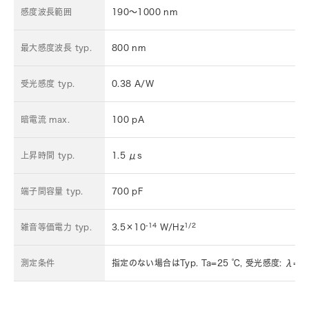
感度波長範囲
190～1000 nm
最大感度波長 typ.
800 nm
受光感度 typ.
0.38 A/W
暗電流 max.
100 pA
上昇時間 typ.
1.5 μs
端子間容量 typ.
700 pF
-14
1/2
雑音等価電力 typ.
3.5×10
W/Hz
測定条件
指定のない場合はTyp. Ta=25 ℃, 受光感度: λ=80