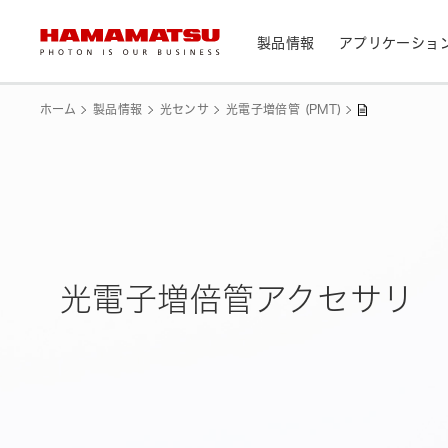
製品情報
アプリケーショ
製品情報トップ
アプリケーショントップ
サポートトップ
会社情報トップ
株主・投資家情報トップ
ホーム
製品情報
光センサ
光電子増倍管 (PMT)
デバイス/モジュール/アッセンブリ
メディカル
光センサ
お問い合わせ
浜松ホトニクス早わかり
資料・データ集
会社概要
IR カレンダー
光学製品
分析用機器
カメラ
CEマーキング表示製品検索
光源・線源
民生機器
光電子増倍管アクセサリ
レーザ
トップメッセージ
天文
システム/装置
研究・開発について
サステナビリティ
個人投資家の皆様へ
IRライブラリ
製造工程支援機器
半導体製造関連機器
測光機器