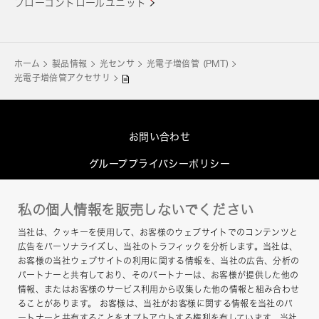
フローコントロールユニット
ホーム
製品情報
光センサ
光電子増倍管 (PMT)
光電子増倍管アクセサリ
お問い合わせ
グループプライバシーポリシー
Cookieポリシー
私の個人情報を販売しないでください
このサイトについて
当社は、クッキーを使用して、お客様のウェブサイトでのコンテンツと
ヘルプ
広告をパーソナライズし、当社のトラフィックを分析します。当社は、
お客様の当社ウェブサイトの利用に関する情報を、当社の広告、分析の
サイトマップ
パートナーと共有しており、そのパートナーは、お客様が提供した他の
情報、またはお客様のサービス利用から収集した他の情報と組み合わせ
ることがあります。 お客様は、当社がお客様に関する情報を当社のパ
ートナーと共有することをオプトアウトする権利を有しています。当社