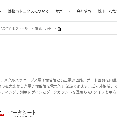
ン
浜松ホトニクスについて
サポート
会社情報
株主・投資
子増倍管モジュール
電流出力型
産業用機器
ライフサイエンス
生産終了品と推奨代替製品
株式情報
RoHS判定検索
拠点一覧
フォトダイオード
APD
計測
光通信
決定
MPPC (SiPM)・SPAD
光電子増倍管 (PMT
半導体
発光材料評価
事業内容
コーポレートガバナ
01は、メタルパッケージ光電子増倍管と高圧電源回路、ゲート回路を
イメージセンサ
分光器・分光センサ
等の過大光から光電子増倍管を電気的に保護できます。近赤外領域ま
ンティング計測用にゲインとダークカウントを選別したPタイプも用意
採用情報
ニュース・イベント情
財務ハイライト - 業績等の推移（連結
紫外線・炎センサ
放射線・X線センサ
ベース）
データシート
距離・位置センサ
テラヘルツセンサ