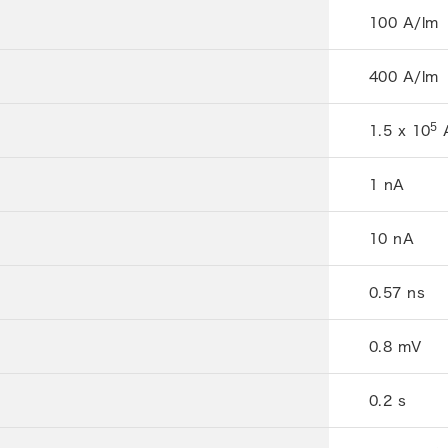
100 A/lm
400 A/lm
5
1.5 x 10
1 nA
10 nA
0.57 ns
0.8 mV
0.2 s