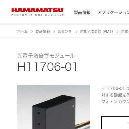
製品情報
アプリケーショ
製品情報トップ
アプリケーショントップ
サポートトップ
会社情報トップ
株主・投資家情報トップ
ホーム
製品情報
光センサ
光電子増倍管 (PMT)
光電
デバイス/モジュール/アッセンブリ
メディカル
光センサ
光電子増倍管モジュール
お問い合わせ
浜松ホトニクス早わかり
資料・データ集
会社概要
IR カレンダー
光学製品
H11706-01
分析用機器
カメラ
CEマーキング表示製品検索
光源・線源
民生機器
レーザ
トップメッセージ
H11706-
射する励起光
天文
フォトンカウ
システム/装置
研究・開発について
サステナビリティ
個人投資家の皆様へ
IRライブラリ
製造工程支援機器
半導体製造関連機器
測光機器