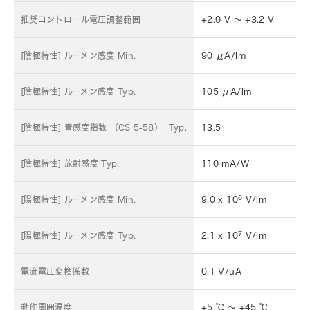
推奨コントロール電圧調整範囲
+2.0 V ～ +3.2 V
[陰極特性] ルーメン感度 Min.
90 μA/lm
[陰極特性] ルーメン感度 Typ.
105 μA/lm
[陰極特性] 青感度指数 （CS 5-58） Typ.
13.5
[陰極特性] 放射感度 Typ.
110 mA/W
6
[陽極特性] ルーメン感度 Min.
9.0 x 10
V/lm
7
[陽極特性] ルーメン感度 Typ.
2.1 x 10
V/lm
電流電圧変換係数
0.1 V/uA
動作周囲温度
+5 ℃ ～ +45 ℃