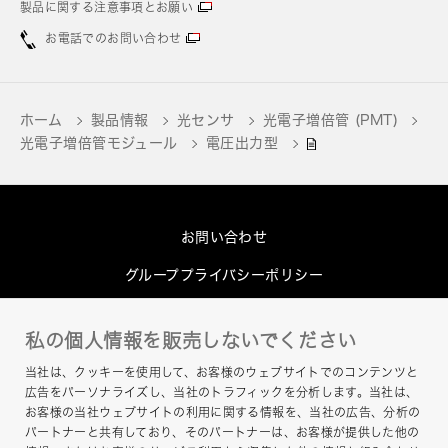
製品に関する注意事項とお願い
お電話でのお問い合わせ
ホーム
製品情報
光センサ
光電子増倍管 (PMT)
光電子増倍管モジュール
電圧出力型
お問い合わせ
グループプライバシーポリシー
Cookieポリシー
私の個人情報を販売しないでください
このサイトについて
当社は、クッキーを使用して、お客様のウェブサイトでのコンテンツと
ヘルプ
広告をパーソナライズし、当社のトラフィックを分析します。当社は、
お客様の当社ウェブサイトの利用に関する情報を、当社の広告、分析の
サイトマップ
パートナーと共有しており、そのパートナーは、お客様が提供した他の