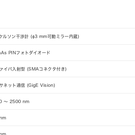
ケルソン干渉計 (ϕ3 mm可動ミラー内蔵)
GaAs PINフォトダイオード
ァイバ入射型 (SMAコネクタ付き)
ネット通信 (GigE Vision)
0 ～ 2500 nm
 nm
 nm