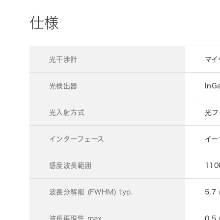
仕様
光干渉計
マイ
光検出器
In
光入射方式
光フ
インターフェース
イーサ
感度波長範囲
110
波長分解能 (FWHM) typ.
5.7
波長再現性 max.
0.5