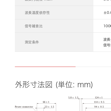
波長温度依存性
±0.
信号雑音比
100
波長
測定条件
信号
外形寸法図 (単位: mm)