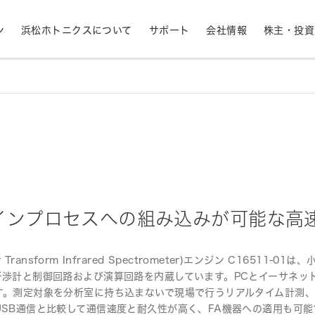
ン
浜松ホトニクスについて
サポート
会社情報
株主・投資
産業用機器
ライフサイエンス
生産終了品と推奨代替製品
株式情報
RoHS判定検索
拠点一覧
フォトダイオード
APD
計測
光通信
決定
MPPC (SiPM)・SPAD
光電子増倍管 (PMT
半導体
発光材料評価
事業内容
コーポレートガバナ
インプロセスへの組み込みが可能な高
イメージセンサ
分光器・分光センサ
採用情報
ニュース・イベント情
rier Transform Infrared Spectrometer)エンジン C
財務ハイライト - 業績等の推移（連結
紫外線・炎センサ
放射線・X線センサ
ベース）
干渉計と制御回路および演算回路を内蔵しています。PCとイーサネッ
す。測定対象を分析室に持ち込まないで現場で行うリアルタイム計測
USB通信と比較して通信速度と耐久性が高く、FA機器への適用も可能
距離・位置センサ
テラヘルツセンサ