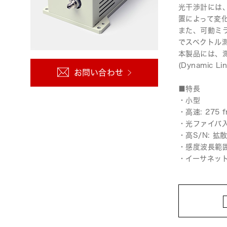
光干渉計には、
ライフサイエンス/メディカル関連機器
置によって変
また、可動ミラーの
でスペクトル
品質管理
本製品には、
浜松ホトニクス
(Dynami
お問い合わせ
います。
■特長
・小型
・高速: 275 f
・光ファイバ
・高S/N: 
・感度波長範囲:
・イーサネッ