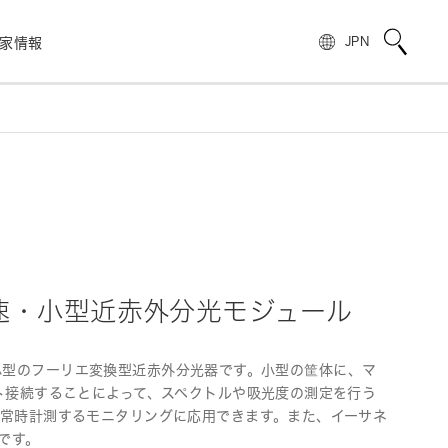
家情報
JPN
校正サービス
TOPメッセージ
電子公告
非破壊検査
フォトIC
用語説明
スピリッツ
自動車
製品情報のよくあるご質問
浜松ホトニクスの歩み
)
光電管
製品に関する注意事項とお願い
株主・投資家情報
量子技術
模倣品の注意
SNS公式アカウント一覧
ンス
速・小型近赤外分光モジュール
赤外線センサ
UKCAマーキング制度への対応のお知らせ
報
16511-01は、小型のフーリエ変換型近赤外分光器です。小型の筐体に、マ
電子・イオンセンサ
ト接続することによって、スペクトルや吸光度の測定を行う
、常時計測するモニタリングに応用できます。また、イーサネ
です。