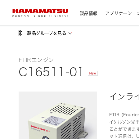
製品情報
アプリケーショ
製品グループを見る
製品情報トップ
アプリケーショントップ
サポートトップ
会社情報トップ
株主・投資家情報トップ
デバイス/モジュール/アッセンブリ
メディカル
光センサ
FTIRエンジン
お問い合わせ
浜松ホトニクス早わかり
資料・データ集
会社概要
IR カレンダー
光学製品
C16511-01
分析用機器
カメラ
CEマーキング表示製品検索
光源・線源
民生機器
レーザ
トップメッセージ
インラ
天文
システム/装置
研究・開発について
サステナビリティ
FTIR (Fou
個人投資家の皆様へ
IRライブラリ
製造工程支援機器
イケルソン光
半導体製造関連機器
ことができま
測光機器
ット通信は、