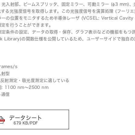
光入射部、ビームスプリッタ、固定ミラー、可動ミラー (ϕ3 mm
化する光強度信号を取得します。この光強度信号を演算処理 (フーリエ
位置をモニタするため半導体レーザ (VCSEL: Vertical Cavity S
測定を行うことができます。
測定条件の設定、データの取得・保存、グラフ表示などの機能をもつ評
は品質改善活動に積極的に取り組んで
c Link Library)の関数仕様を公開しているため、ユーザーサイドで
rames/s
入射型
拡散反射測定・吸光度測定に適している
 1100 nm～2500 nm
ト通信
データシート
679 KB/PDF