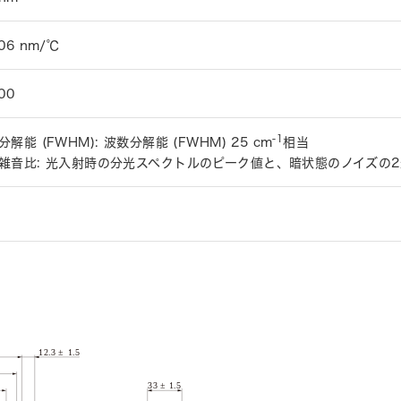
06 nm/℃
00
-1
分解能 (FWHM): 波数分解能 (FWHM) 25 cm
相当
雑音比: 光入射時の分光スペクトルのピーク値と、暗状態のノイズの2乗