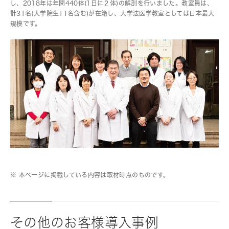
し、2018年は年間440体(1日に２体)の解剖を行いました。教室員は、
計31名(大学院生11名含む)が在籍し、大学法医学教室としては日本最大
規模です。
※ 本ページに掲載している内容は取材時点のものです。
その他のお客様導入事例