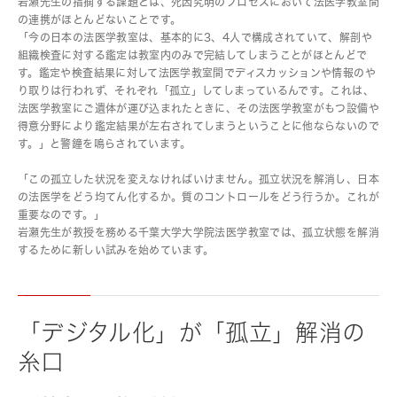
岩瀬先生の指摘する課題とは、死因究明のプロセスにおいて法医学教室間
の連携がほとんどないことです。
「今の日本の法医学教室は、基本的に3、4人で構成されていて、解剖や
組織検査に対する鑑定は教室内のみで完結してしまうことがほとんどで
す。鑑定や検査結果に対して法医学教室間でディスカッションや情報のや
り取りは行われず、それぞれ「孤立」してしまっているんです。これは、
法医学教室にご遺体が運び込まれたときに、その法医学教室がもつ設備や
得意分野により鑑定結果が左右されてしまうということに他ならないので
す。」と警鐘を鳴らされています。
「この孤立した状況を変えなければいけません。孤立状況を解消し、日本
の法医学をどう均てん化するか。質のコントロールをどう行うか。これが
重要なのです。」
岩瀬先生が教授を務める千葉大学大学院法医学教室では、孤立状態を解消
するために新しい試みを始めています。
「デジタル化」が「孤立」解消の
糸口