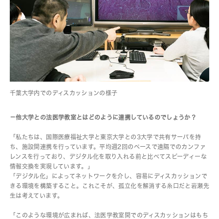
千葉大学内でのディスカッションの様子
－他大学との法医学教室とはどのように連携しているのでしょうか？
「私たちは、国際医療福祉大学と東京大学との3大学で共有サーバを持
ち、施設間連携を行っています。平均週2回のペースで遠隔でのカンファ
レンスを行っており、デジタル化を取り入れる前と比べてスピーディーな
情報交換を実現しています。」
「デジタル化」によってネットワークを介し、容易にディスカッションで
きる環境を構築すること。これこそが、孤立化を解消する糸口だと岩瀬先
生は考えています。
「このような環境が広まれば、法医学教室間でのディスカッションはもち