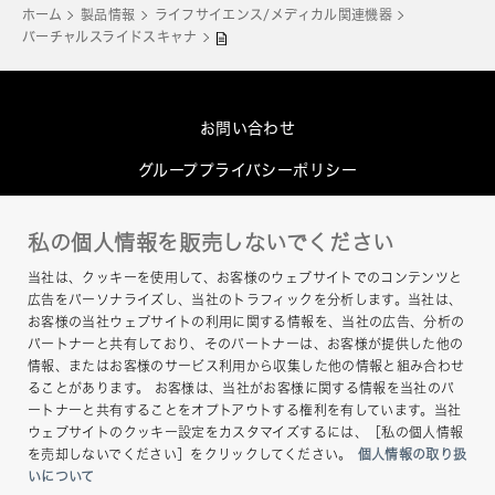
ホーム
製品情報
ライフサイエンス/メディカル関連機器
バーチャルスライドスキャナ
お問い合わせ
グループプライバシーポリシー
Cookieポリシー
私の個人情報を販売しないでください
このサイトについて
当社は、クッキーを使用して、お客様のウェブサイトでのコンテンツと
ヘルプ
広告をパーソナライズし、当社のトラフィックを分析します。当社は、
お客様の当社ウェブサイトの利用に関する情報を、当社の広告、分析の
サイトマップ
パートナーと共有しており、そのパートナーは、お客様が提供した他の
情報、またはお客様のサービス利用から収集した他の情報と組み合わせ
ることがあります。 お客様は、当社がお客様に関する情報を当社のパ
ートナーと共有することをオプトアウトする権利を有しています。当社
ウェブサイトのクッキー設定をカスタマイズするには、［私の個人情報
を売却しないでください］をクリックしてください。
個人情報の取り扱
いについて