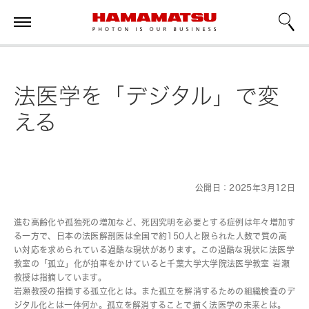
法医学を「デジタル」で変
える
公開日：2025年3月12日
進む高齢化や孤独死の増加など、死因究明を必要とする症例は年々増加す
る一方で、日本の法医解剖医は全国で約150人と限られた人数で質の高
い対応を求められている過酷な現状があります。この過酷な現状に法医学
教室の「孤立」化が拍車をかけていると千葉大学大学院法医学教室 岩瀬
教授は指摘しています。
岩瀬教授の指摘する孤立化とは。また孤立を解消するための組織検査のデ
ジタル化とは一体何か。孤立を解消することで描く法医学の未来とは。