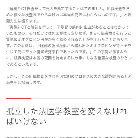
「解剖やCT検査だけで死因を断定することはできません。組織検査を含
めた様々な検査までやらなければ本当の死因はわからないのです。」と岩
瀬先生は語ります。
「実際にCTと解剖を行って、下腿部の筋肉に出血があることはわかって
いたものの、それだけでは死因がはっきりせず、さらに組織検査を行うと
腎臓にミオグロビン円柱が多く認められることが判明したことがありま
す。この事例は、下腿部の筋挫滅部から漏れ出たミオグロビンが腎不全を
生じて死に至った傷害致死事件であったのです。」この事例が示すよう
に、組織検査は本当の死因を特定する決め手にもなる重要な検査のひとつ
であるといえます。
しかし、この組織検査を含む死因究明のプロセスに大きな課題があると岩
瀬先生は指摘します。
孤立した法医学教室を変えなけれ
ばいけない