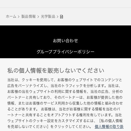
ホーム
製品情報
光学製品
お問い合わせ
グループプライバシーポリシー
Cookieポリシー
私の個人情報を販売しないでください
このサイトについて
当社は、クッキーを使用して、お客様のウェブサイトでのコンテンツと
ヘルプ
広告をパーソナライズし、当社のトラフィックを分析します。当社は、
お客様の当社ウェブサイトの利用に関する情報を、当社の広告、分析の
サイトマップ
パートナーと共有しており、そのパートナーは、お客様が提供した他の
情報、またはお客様のサービス利用から収集した他の情報と組み合わせ
ることがあります。 お客様は、当社がお客様に関する情報を当社のパ
ートナーと共有することをオプトアウトする権利を有しています。当社
ウェブサイトのクッキー設定をカスタマイズするには、［私の個人情報
を売却しないでください］をクリックしてください。
個人情報の取り扱