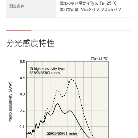
指定のない場合はTyp. Ta=25 ℃
測定条件
飽和電荷量: Vb=2.0 V, Vφ=5.0 V
分光感度特性