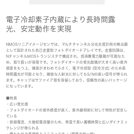
電子冷却素子内蔵により長時間露
光、安定動作を実現
NMOSリニアイメージセンサは、マルチチャンネル分光光度計用の検出器
として設計された自己走査型フォトダイオードアレイです。走査回路は、
NチャンネルMOSトランジスタで構成され、低消費電力駆動が可能なた
め、取り扱いが容易です。フォトダイオードの受光面積が大きく高い紫外
感度をもつ上、雑音がきわめて小さく、電子冷却型 (空冷方式) のため長
時間露光が可能となり、微弱な入射光に対してもS/Nの高い信号が得られ
ます。キャップはサファイア窓を溶接しており、信頼性の高いパッケージ
になっています。
■特長
・広い受光面
・フォトダイオードの紫外感度が高く、紫外線照射に対して特性が安定し
ている
・低暗電流、大飽和電荷量のため、常温で長い蓄積時間と広いダイナミッ
クレンジが得られる