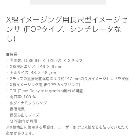
X線イメージング用長尺型イメージセ
ンサ (FOPタイプ、シンチレータな
し)
■特長
・画素数: 1536 (H) × 128 (V) × 2 チップ
・X線検出エリア: 146 × 6 mm
・画素サイズ: 48 × 48 μm
・2チップの近接配置構造により約147 mmの長尺イメージセンサを実現
・X線イメージング用 (FOPをカップリング)
・TDI (Time Delay Integration)動作が可能
・開口率: 100 %
・広ダイナミックレンジ
・低暗電流
・低読み出しノイズ
・MPP動作が可能
※X線検出に使用する場合は、ユーザー側で蛍光紙などを貼っていただく
必要があります。