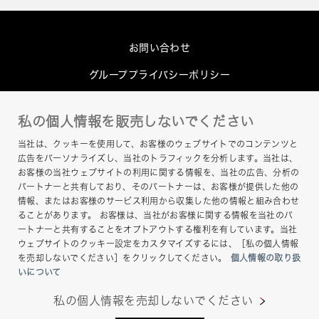
お問い合わせ
グループプライバシーポリシー
Cookieポリシー
私の個人情報を販売しないでください
このサイトについて
当社は、クッキーを使用して、お客様のウェブサイトでのコンテンツと
ヘルプ
広告をパーソナライズし、当社のトラフィックを分析します。当社は、
お客様の当社ウェブサイトの利用に関する情報を、当社の広告、分析の
サイトマップ
パートナーと共有しており、そのパートナーは、お客様が提供した他の
情報、またはお客様のサービス利用から収集した他の情報と組み合わせ
ることがあります。 お客様は、当社がお客様に関する情報を当社のパ
ートナーと共有することをオプトアウトする権利を有しています。当社
ウェブサイトのクッキー設定をカスタマイズするには、［私の個人情報
を売却しないでください］をクリックしてください。
個人情報の取り扱
いについて
私の個人情報を売却しないでください