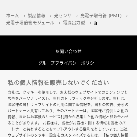
ホーム
製品情報
光センサ
光電子増倍管 (PMT)
光電子増倍管モジュール
電流出力型
お問い合わせ
グループプライバシーポリシー
Cookieポリシー
私の個人情報を販売しないでください
このサイトについて
当社は、クッキーを使用して、お客様のウェブサイトでのコンテンツと
ヘルプ
広告をパーソナライズし、当社のトラフィックを分析します。当社は、
お客様の当社ウェブサイトの利用に関する情報を、当社の広告、分析の
サイトマップ
パートナーと共有しており、そのパートナーは、お客様が提供した他の
情報、またはお客様のサービス利用から収集した他の情報と組み合わせ
ることがあります。 お客様は、当社がお客様に関する情報を当社のパ
ートナーと共有することをオプトアウトする権利を有しています。当社
ウェブサイトのクッキー設定をカスタマイズするには、［私の個人情報