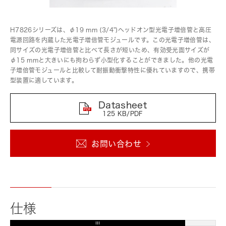
H7826シリーズは、φ19 mm (3/4")ヘッドオン型光電子増倍管と高圧
電源回路を内蔵した光電子増倍管モジュールです。この光電子増倍管は、
同サイズの光電子増倍管と比べて長さが短いため、有効受光面サイズが
φ15 mmと大きいにも拘わらず小型化することができました。他の光電
子増倍管モジュールと比較して耐振動衝撃特性に優れていますので、携帯
型装置に適しています。
Datasheet
125 KB/PDF
お問い合わせ
仕様