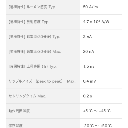
[陽極特性] ルーメン感度 Typ.
50 A/lm
4
[陽極特性] 放射感度 Typ.
4.7 x 10
A/W
[陽極特性] 暗電流(30分後) Typ.
3 nA
[陽極特性] 暗電流(30分後) Max.
20 nA
[時間特性] 上昇時間 (Tr) Typ.
1.5 ns
リップルノイズ （peak to peak） Max.
0.4 mV
セトリングタイム Max.
0.2 s
動作周囲温度
+5 ℃ ～ +45 ℃
保存温度
-20 ℃ ～ +50 ℃