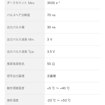
-1
ダークカウント Max.
3500 s
パルスペア分解能
70 ns
出力パルス幅
30 ns
出力パルス波高 Min.
3 V
出力パルス波高 Typ.
3.5 V
推奨負荷抵抗
50 Ω
信号出力論理
正論理
動作周囲温度
+5 ℃ ～ +40 ℃
保存温度
-20 ℃ ～ +50 ℃