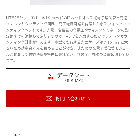
H7828シリーズは、φ19 mm (3/4")ヘッドオン型光電子増倍管と高速
フォトンカウンティング回路、高圧電源回路を内蔵した小型フォトンカウ
ンティングヘッドです。光電子増倍管の高電圧やディスクリミネータの設
定はすでに調整してありますので、+5 Vを入力するだけでフォトンカウ
ンティング計測が行えます。小型でも有効受光面サイズはφ15 mmと大
きいため効率良く光を集めることができ、また他の光電子増倍管モジュー
ルと比較して耐振動衝撃特性に優れていますので、携帯型装置に適してい
ます。
データシート
126 KB/PDF
お問い合わせ