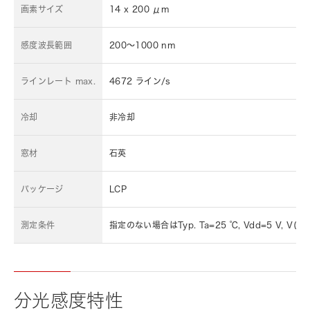
画素サイズ
14 x 200 μm
感度波長範囲
200～1000 nm
ラインレート max.
4672 ライン/s
冷却
非冷却
窓材
石英
パッケージ
LCP
測定条件
指定のない場合はTyp. Ta=25 ℃, Vdd=5 V, V(CLK)
分光感度特性