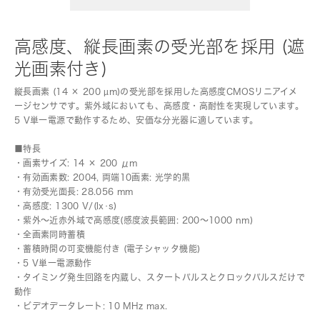
高感度、縦長画素の受光部を採用 (遮
光画素付き)
縦長画素 (14 × 200 µm)の受光部を採用した高感度CMOSリニアイメ
ージセンサです。紫外域においても、高感度・高耐性を実現しています。
5 V単一電源で動作するため、安価な分光器に適しています。
■特長
・画素サイズ: 14 × 200 μm
・有効画素数: 2004, 両端10画素: 光学的黒
・有効受光面長: 28.056 mm
・高感度: 1300 V/(lx･s)
・紫外～近赤外域で高感度(感度波長範囲: 200～1000 nm)
・全画素同時蓄積
・蓄積時間の可変機能付き (電子シャッタ機能)
・5 V単一電源動作
・タイミング発生回路を内蔵し、スタートパルスとクロックパルスだけで
動作
・ビデオデータレート: 10 MHz max.