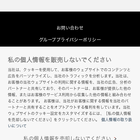
お問い合わせ
グループプライバシーポリシー
Cookieポリシー
私の個人情報を販売しないでください
このサイトについて
当社は、クッキーを使用して、お客様のウェブサイトでのコンテンツと
ヘルプ
広告をパーソナライズし、当社のトラフィックを分析します。当社は、
お客様の当社ウェブサイトの利用に関する情報を、当社の広告、分析の
サイトマップ
パートナーと共有しており、そのパートナーは、お客様が提供した他の
情報、またはお客様のサービス利用から収集した他の情報と組み合わせ
ることがあります。 お客様は、当社がお客様に関する情報を当社のパ
ートナーと共有することをオプトアウトする権利を有しています。当社
ウェブサイトのクッキー設定をカスタマイズするには、［私の個人情報
を売却しないでください］をクリックしてください。
個人情報の取り扱
いについて
私の個人情報を売却しないでください