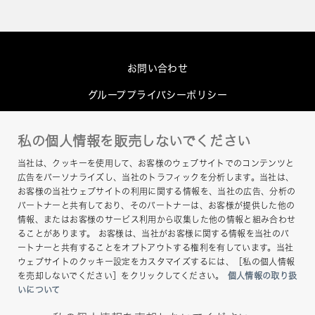
お問い合わせ
グループプライバシーポリシー
Cookieポリシー
私の個人情報を販売しないでください
このサイトについて
当社は、クッキーを使用して、お客様のウェブサイトでのコンテンツと
ヘルプ
広告をパーソナライズし、当社のトラフィックを分析します。当社は、
お客様の当社ウェブサイトの利用に関する情報を、当社の広告、分析の
サイトマップ
パートナーと共有しており、そのパートナーは、お客様が提供した他の
情報、またはお客様のサービス利用から収集した他の情報と組み合わせ
ることがあります。 お客様は、当社がお客様に関する情報を当社のパ
ートナーと共有することをオプトアウトする権利を有しています。当社
ウェブサイトのクッキー設定をカスタマイズするには、［私の個人情報
を売却しないでください］をクリックしてください。
個人情報の取り扱
いについて