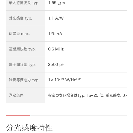
最大感度波長 typ.
1.55 μm
受光感度 typ.
1.1 A/W
暗電流 max.
125 nA
遮断周波数 typ.
0.6 MHz
端子間容量 typ.
3500 pF
-13
1/2
雑音等価電力 typ.
1×10
W/Hz
測定条件
指定のない場合はTyp. Ta=25 ℃, 受光感度: λ=λp
分光感度特性