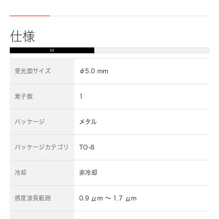
仕様
受光面サイズ
φ5.0 mm
素子数
1
パッケージ
メタル
パッケージカテゴリ
TO-8
冷却
非冷却
感度波長範囲
0.9 μm ～ 1.7 μm