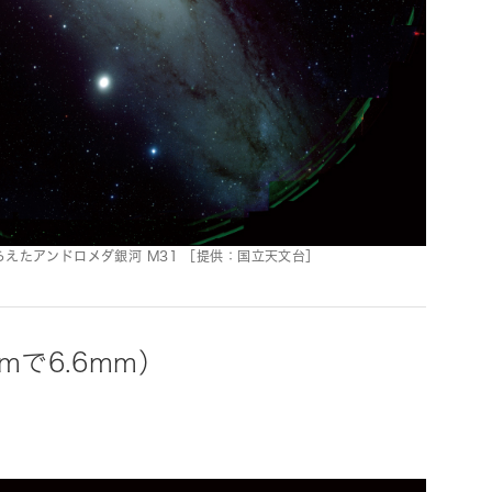
えたアンドロメダ銀河 M31 ［提供：国立天文台］
mで6.6mm）