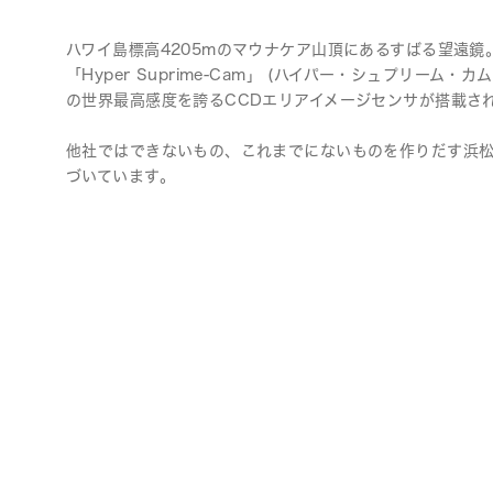
ライフサイエンス/メディカル関連機器
ハワイ島標高4205mのマウナケア山頂にあるすばる望遠
「Hyper Suprime-Cam」 (ハイパー・シュプリーム・カ
の世界最高感度を誇るCCDエリアイメージセンサが搭載さ
品質管理
浜松ホトニクス
他社ではできないもの、これまでにないものを作りだす浜
います。
づいています。