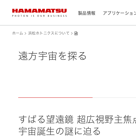
製品情報
アプリケーショ
製品情報トップ
アプリケーショントップ
サポートトップ
会社情報トップ
株主・投資家情報トップ
ホーム
浜松ホトニクスについて
デバイス/モジュール/アッセンブリ
遠方宇宙を探る
メディカル
光センサ
お問い合わせ
浜松ホトニクス早わかり
資料・データ集
会社概要
IR カレンダー
光学製品
分析用機器
カメラ
CEマーキング表示製品検索
光源・線源
民生機器
レーザ
トップメッセージ
天文
システム/装置
研究・開発について
サステナビリティ
個人投資家の皆様へ
IRライブラリ
製造工程支援機器
すばる望遠鏡 超広視野主焦
半導体製造関連機器
宇宙誕生の謎に迫る
測光機器