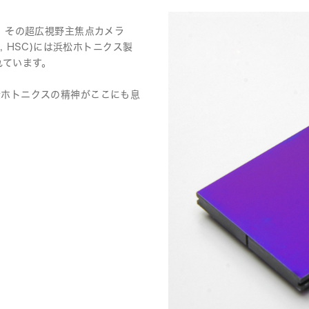
鏡。その超広視野主焦点カメラ
ム, HSC)には浜松ホトニクス製
れています。
は品質改善活動に積極的に取り組んで
松ホトニクスの精神がここにも息