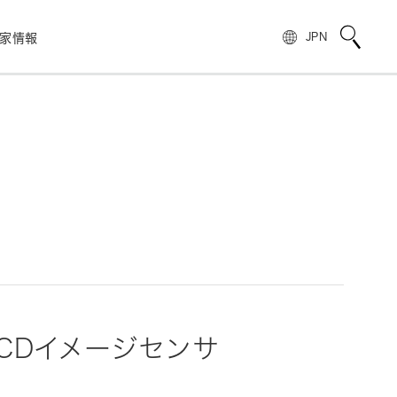
家情報
JPN
校正サービス
TOPメッセージ
電子公告
非破壊検査
フォトIC
用語説明
スピリッツ
自動車
製品情報のよくあるご質問
浜松ホトニクスの歩み
)
光電管
製品に関する注意事項とお願い
株主・投資家情報
量子技術
模倣品の注意
SNS公式アカウント一覧
ンス
赤外線センサ
UKCAマーキング制度への対応のお知らせ
報
電子・イオンセンサ
CDイメージセンサ