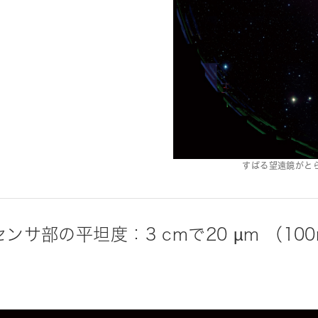
すばる望遠鏡がとら
サ部の平坦度：3 cmで20 µm （100