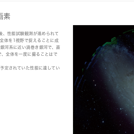
画素
の後、性能試験観測が進められて
全体を1視野で捉えることに成
も銀河系に近い渦巻き銀河で、直
で、全体を一度に撮ることはで
初予定されていた性能に達してい