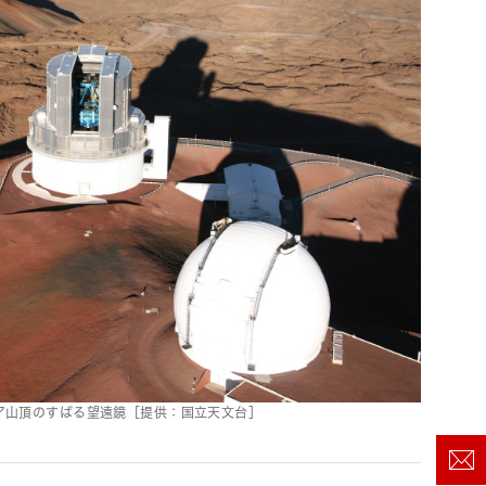
ア山頂のすばる望遠鏡［提供：国立天文台］