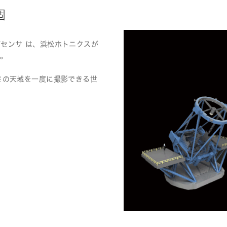
個
ジセンサ は、浜松ホトニクスが
す。
広さの天域を一度に撮影できる世