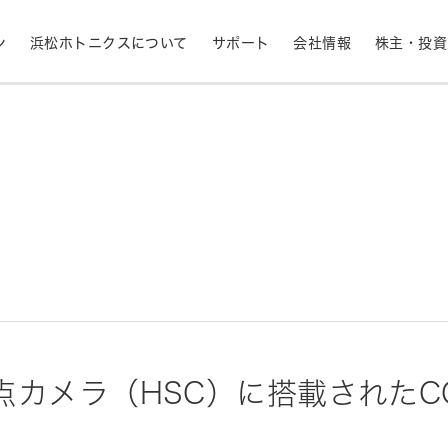
ン
浜松ホトニクスについて
サポート
会社情報
株主・投資
産業用機器
ライフサイエンス
生産終了品と推奨代替製品
株式情報
RoHS判定検索
拠点一覧
フォトダイオード
APD
計測
光通信
決定
MPPC (SiPM)・SPAD
光電子増倍管 (PMT
半導体
発光材料評価
事業内容
コーポレートガバナ
イメージセンサ
分光器・分光センサ
採用情報
ニュース・イベント情
財務ハイライト - 業績等の推移（連結
紫外線・炎センサ
放射線・X線センサ
点カメラ（HSC）に搭載されたC
ベース）
距離・位置センサ
テラヘルツセンサ