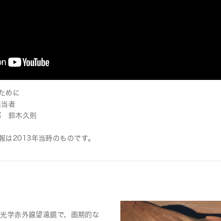
ために
担当者
部 鈴木久則
報は2013年当時のものです。
型光学赤外線望遠鏡で、画期的な