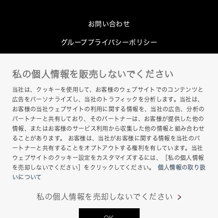
お問い合わせ
グループプライバシーポリシー
Cookieポリシー
私の個人情報を販売しないでください
このサイトについて
当社は、クッキーを使用して、お客様のウェブサイトでのコンテンツと
ヘルプ
広告をパーソナライズし、当社のトラフィックを分析します。当社は、
お客様の当社ウェブサイトの利用に関する情報を、当社の広告、分析の
サイトマップ
パートナーと共有しており、そのパートナーは、お客様が提供した他の
情報、またはお客様のサービス利用から収集した他の情報と組み合わせ
ることがあります。 お客様は、当社がお客様に関する情報を当社のパ
ートナーと共有することをオプトアウトする権利を有しています。当社
ウェブサイトのクッキー設定をカスタマイズするには、［私の個人情報
を売却しないでください］をクリックしてください。
個人情報の取り扱
いについて
私の個人情報を売却しないでください
Copyright © Hamamatsu Photonics K.K. and its