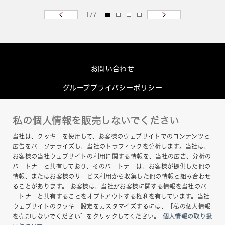
1
/
7
お問い合わせ
グループプライバシーポリシー
Cookieポリシー
私の個人情報を販売しないでください
このサイトについて
当社は、クッキーを使用して、お客様のウェブサイトでのコンテンツと
ヘルプ
広告をパーソナライズし、当社のトラフィックを分析します。当社は、
お客様の当社ウェブサイトの利用に関する情報を、当社の広告、分析の
サイトマップ
パートナーと共有しており、そのパートナーは、お客様が提供した他の
情報、またはお客様のサービス利用から収集した他の情報と組み合わせ
ることがあります。 お客様は、当社がお客様に関する情報を当社のパ
ートナーと共有することをオプトアウトする権利を有しています。当社
ウェブサイトのクッキー設定をカスタマイズするには、［私の個人情報
を売却しないでください］をクリックしてください。
個人情報の取り扱