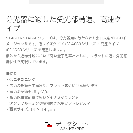
分光器に適した受光部構造、高速タ
イプ
S14660/S14660シリーズは、分光器用に設計された裏面入射型CCDイ
メージセンサです。低ノイズタイプ (S14660シリーズ)・高速タイプ
(S14660シリーズ)を用意しました。
紫外から近赤外域において高い量子効率とともに、フラットに近い分光感
度特性を実現しています。
■特長
・低エタロニング
・広い波長範囲で高感度、フラットに近い分光感度特性
・高い変換効率: 8 μV/e-
・高い飽和電荷量で広いダイナミックレンジ
(アンチブルーミング機能付き水平シフトレジスタ)
・画素サイズ: 14 × 14 μm
データシート
834 KB/PDF