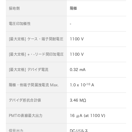
接地側
陽極
電圧印加極性
-
[最大定格] ケース・端子間耐電圧
1100 V
[最大定格] +・-リード間印加電圧
1100 V
[最大定格] デバイダ電流
0.32 mA
-10
陽極・他端子間漏洩電流 Max.
1.0 x 10
A
デバイダ抵抗合計値
3.46 MΩ
PMTの直線最大出力
16 μA (at 1100 V)
信号出力
DC/パルス