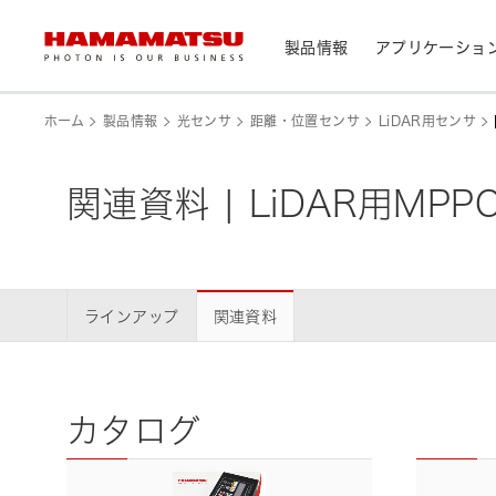
製品情報
アプリケーショ
製品情報トップ
アプリケーショントップ
サポートトップ
会社情報トップ
株主・投資家情報トップ
ホーム
製品情報
光センサ
距離・位置センサ
LiDAR用センサ
デバイス/モジュール/アッセンブリ
関連資料 | LiDAR用MPP
メディカル
光センサ
お問い合わせ
浜松ホトニクス早わかり
資料・データ集
会社概要
IR カレンダー
光学製品
分析用機器
カメラ
CEマーキング表示製品検索
光源・線源
民生機器
ラインアップ
関連資料
レーザ
トップメッセージ
天文
システム/装置
研究・開発について
サステナビリティ
個人投資家の皆様へ
IRライブラリ
カタログ
製造工程支援機器
半導体製造関連機器
測光機器