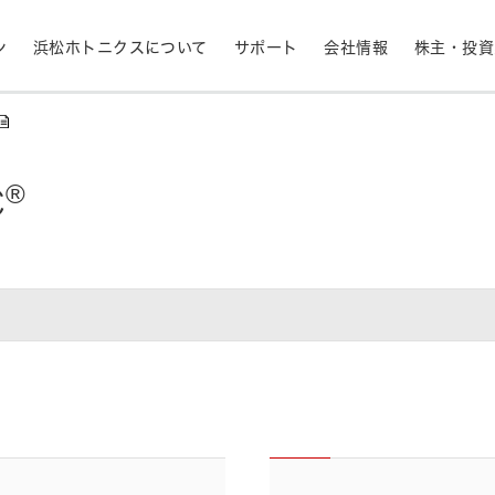
ン
浜松ホトニクスについて
サポート
会社情報
株主・投資
®
C
産業用機器
ライフサイエンス
生産終了品と推奨代替製品
株式情報
RoHS判定検索
拠点一覧
フォトダイオード
APD
計測
光通信
決定
MPPC (SiPM)・SPAD
光電子増倍管 (PMT
半導体
発光材料評価
事業内容
コーポレートガバナ
イメージセンサ
分光器・分光センサ
採用情報
ニュース・イベント情
財務ハイライト - 業績等の推移（連結
紫外線・炎センサ
放射線・X線センサ
ベース）
距離・位置センサ
テラヘルツセンサ