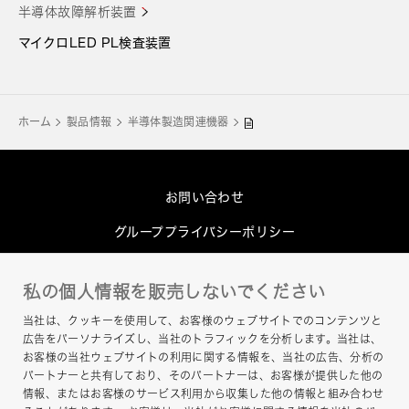
半導体故障解析装置
マイクロLED PL検査装置
ホーム
製品情報
半導体製造関連機器
お問い合わせ
グループプライバシーポリシー
Cookieポリシー
私の個人情報を販売しないでください
このサイトについて
当社は、クッキーを使用して、お客様のウェブサイトでのコンテンツと
ヘルプ
広告をパーソナライズし、当社のトラフィックを分析します。当社は、
お客様の当社ウェブサイトの利用に関する情報を、当社の広告、分析の
サイトマップ
パートナーと共有しており、そのパートナーは、お客様が提供した他の
情報、またはお客様のサービス利用から収集した他の情報と組み合わせ