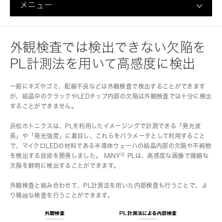
メニュー
外観検査では検出できない欠陥を
PL計測法を用いて高感度に検出
一般にキズやゴミ、配線不良などは外観検査で検出することができます
が、結晶中のクラックやLEDチップ内部の欠陥は外観検査では十分に検出
することができません。
浜松ホトニクスは、PLを利用したイメージングで計測できる「発光波
長」や「発光強度」に着目し、これらをパラメータとして利用すること
で、マイクロLEDの材料である半導体ウェーハの結晶内部の欠陥や不純物
Ⓡ
を検出する技術を開発しました。 MiNY
PLは、高感度な画像で微細な
欠陥を鮮明に検出することができます。
外観検査と組み合わせて、PL計測法を用いた内部検査も行うことで、よ
り精緻な検査を行うことができます。