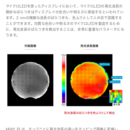
マイクロLEDを使ったディスプレイにおいて、マイクロLEDの発光波長の
微妙なばらつきはディスプレイの色合いや明るさに直結するといわれてい
ます。2 nmの微細な波長のばらつきも、色ムラとして人の目で認識する
ことができます。均質な色合いや明るさのマイクロLEDを製造するため
に、発光波長のばらつきを検出することは、非常に重要なパラメータにな
ります。
MiNY PLは、チップごとに発光波長の違いをマッピング画像に変換し、