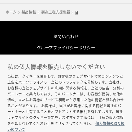
ホーム
製品情報
製造工程支援機器
お問い合わせ
グループプライバシーポリシー
Cookieポリシー
私の個人情報を販売しないでください
このサイトについて
当社は、クッキーを使用して、お客様のウェブサイトでのコンテンツと
ヘルプ
広告をパーソナライズし、当社のトラフィックを分析します。当社は、
お客様の当社ウェブサイトの利用に関する情報を、当社の広告、分析の
サイトマップ
パートナーと共有しており、そのパートナーは、お客様が提供した他の
情報、またはお客様のサービス利用から収集した他の情報と組み合わせ
ることがあります。 お客様は、当社がお客様に関する情報を当社のパ
ートナーと共有することをオプトアウトする権利を有しています。当社
ウェブサイトのクッキー設定をカスタマイズするには、［私の個人情報
を売却しないでください］をクリックしてください。
個人情報の取り扱
いについて