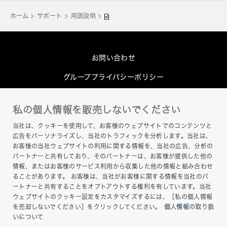
ホーム
サポート
用語説明
お問い合わせ
グループプライバシーポリシー
Cookieポリシー
私の個人情報を販売しないでください
このサイトについて
当社は、クッキーを使用して、お客様のウェブサイトでのコンテンツと
ヘルプ
広告をパーソナライズし、当社のトラフィックを分析します。当社は、
お客様の当社ウェブサイトの利用に関する情報を、当社の広告、分析の
サイトマップ
パートナーと共有しており、そのパートナーは、お客様が提供した他の
情報、またはお客様のサービス利用から収集した他の情報と組み合わせ
ることがあります。 お客様は、当社がお客様に関する情報を当社のパ
ートナーと共有することをオプトアウトする権利を有しています。当社
ウェブサイトのクッキー設定をカスタマイズするには、［私の個人情報
を売却しないでください］をクリックしてください。
個人情報の取り扱
いについて