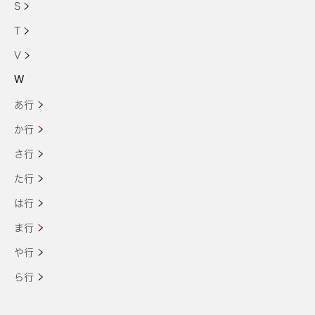
S
T
V
W
あ行
か行
さ行
た行
は行
ま行
や行
ら行