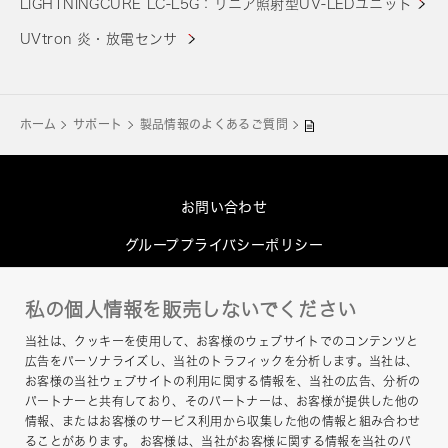
LIGHTNINGCURE LC-L5G：リニア照射型UV-LEDユニット
UVtron 炎・放電センサ
ホーム
サポート
製品情報のよくあるご質問
お問い合わせ
グループプライバシーポリシー
Cookieポリシー
私の個人情報を販売しないでください
このサイトについて
当社は、クッキーを使用して、お客様のウェブサイトでのコンテンツと
ヘルプ
広告をパーソナライズし、当社のトラフィックを分析します。当社は、
お客様の当社ウェブサイトの利用に関する情報を、当社の広告、分析の
サイトマップ
パートナーと共有しており、そのパートナーは、お客様が提供した他の
情報、またはお客様のサービス利用から収集した他の情報と組み合わせ
ることがあります。 お客様は、当社がお客様に関する情報を当社のパ