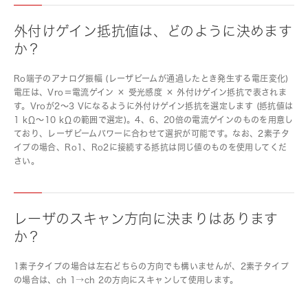
外付けゲイン抵抗値は、どのように決めます
か？
Ro端子のアナログ振幅 (レーザビームが通過したとき発生する電圧変化)
電圧は、Vro＝電流ゲイン × 受光感度 × 外付けゲイン抵抗で表されま
す。Vroが2～3 Vになるように外付けゲイン抵抗を選定します (抵抗値は
1 kΩ～10 kΩの範囲で選定)。4、6、20倍の電流ゲインのものを用意し
ており、レーザビームパワーに合わせて選択が可能です。なお、2素子タ
イプの場合、Ro1、Ro2に接続する抵抗は同じ値のものを使用してくだ
さい。
レーザのスキャン方向に決まりはあります
か？
1素子タイプの場合は左右どちらの方向でも構いませんが、2素子タイプ
の場合は、ch 1→ch 2の方向にスキャンして使用します。