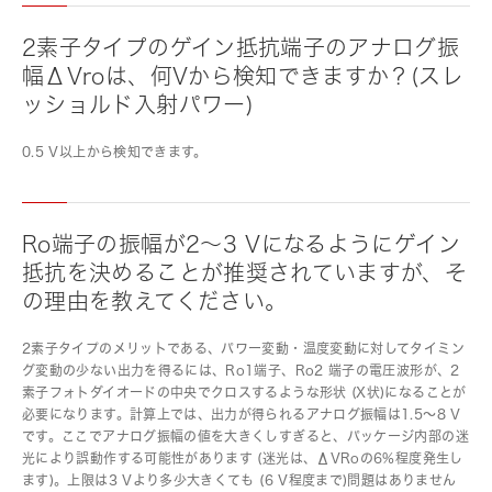
2素子タイプのゲイン抵抗端子のアナログ振
幅ΔVroは、何Vから検知できますか？(スレ
ッショルド入射パワー)
0.5 V以上から検知できます。
Ro端子の振幅が2～3 Vになるようにゲイン
抵抗を決めることが推奨されていますが、そ
の理由を教えてください。
2素子タイプのメリットである、パワー変動・温度変動に対してタイミン
グ変動の少ない出力を得るには、Ro1端子、Ro2 端子の電圧波形が、2
素子フォトダイオードの中央でクロスするような形状 (X状)になることが
必要になります。計算上では、出力が得られるアナログ振幅は1.5～8 V
です。ここでアナログ振幅の値を大きくしすぎると、パッケージ内部の迷
光により誤動作する可能性があります (迷光は、ΔVRoの6%程度発生し
ます)。上限は3 Vより多少大きくても (6 V程度まで)問題はありません